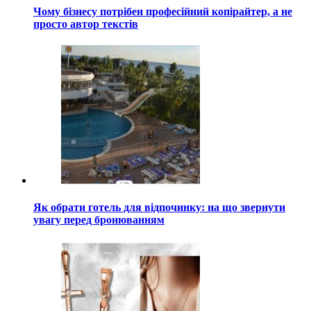
Чому бізнесу потрібен професійний копірайтер, а не
просто автор текстів
Як обрати готель для відпочинку: на що звернути
увагу перед бронюванням