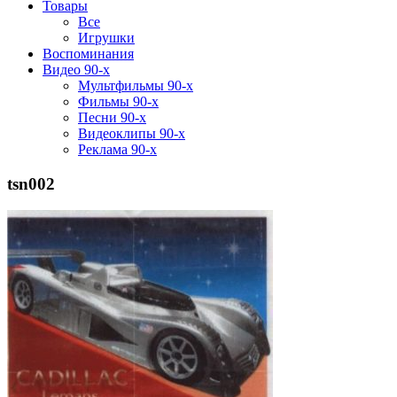
Товары
Все
Игрушки
Воспоминания
Видео 90-х
Мультфильмы 90-х
Фильмы 90-х
Песни 90-х
Видеоклипы 90-х
Реклама 90-х
tsn002