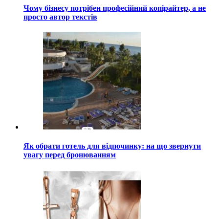
Чому бізнесу потрібен професійний копірайтер, а не
просто автор текстів
Як обрати готель для відпочинку: на що звернути
увагу перед бронюванням