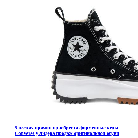
5 веских причин приобрести фирменные кеды
Converse у лидера продаж оригинальной обуви