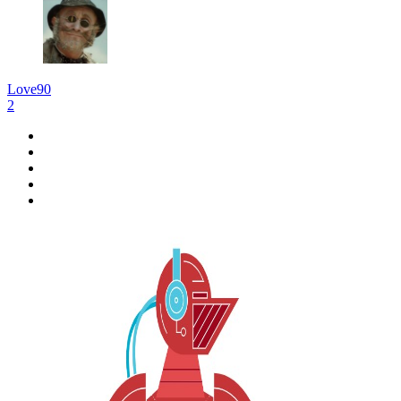
Love90
2