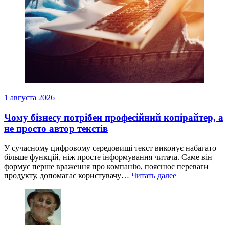
1 августа 2026
Чому бізнесу потрібен професійний копірайтер, а
не просто автор текстів
У сучасному цифровому середовищі текст виконує набагато
більше функцій, ніж просте інформування читача. Саме він
формує перше враження про компанію, пояснює переваги
продукту, допомагає користувачу…
Читать далее