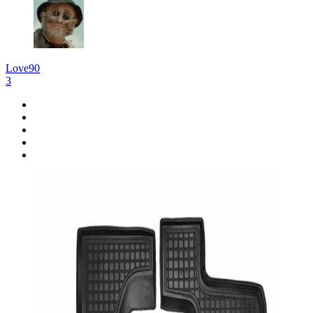
Love90
3