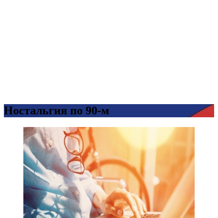
Ностальгия по 90-м
Записи
блога