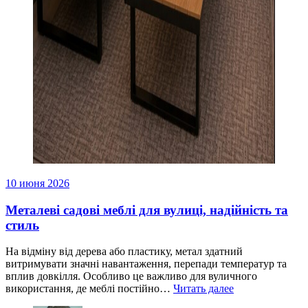
10 июня 2026
Металеві садові меблі для вулиці, надійність та
стиль
На відміну від дерева або пластику, метал здатний
витримувати значні навантаження, перепади температур та
вплив довкілля. Особливо це важливо для вуличного
використання, де меблі постійно…
Читать далее