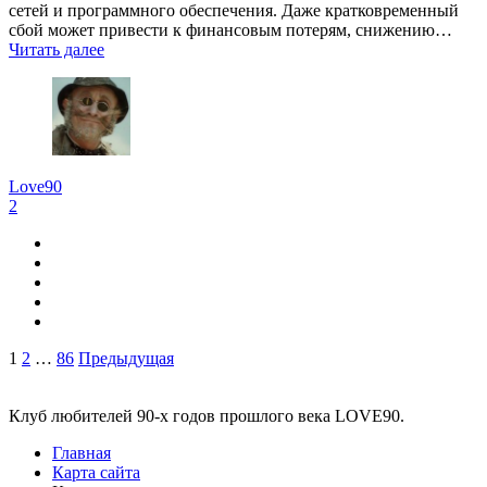
сетей и программного обеспечения. Даже кратковременный
сбой может привести к финансовым потерям, снижению…
Читать далее
Love90
2
Пагинация
1
2
…
86
Предыдущая
Виджеты
записей
Клуб любителей 90-х годов прошлого века LOVE90.
Главная
Карта сайта