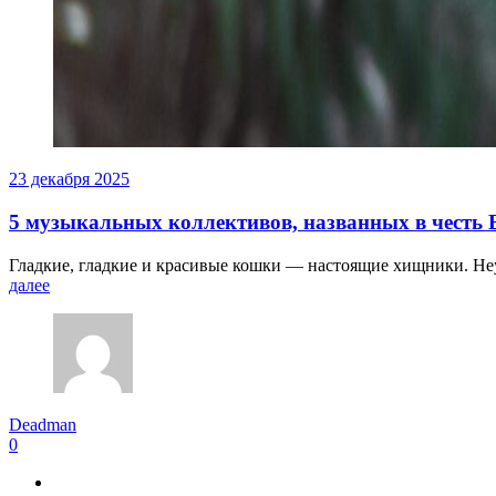
23 декабря 2025
5 музыкальных коллективов, названных в честь
Гладкие, гладкие и красивые кошки — настоящие хищники. Неу
далее
Deadman
0