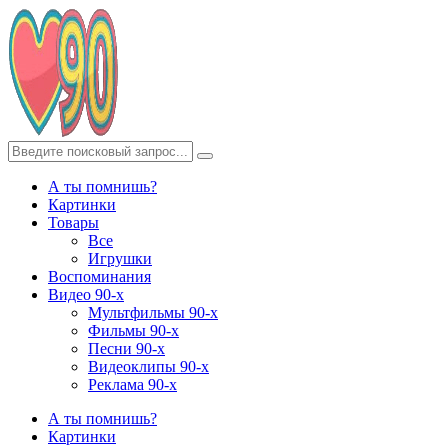
А ты помнишь?
Картинки
Товары
Все
Игрушки
Воспоминания
Видео 90-х
Мультфильмы 90-х
Фильмы 90-х
Песни 90-х
Видеоклипы 90-х
Реклама 90-х
А ты помнишь?
Картинки