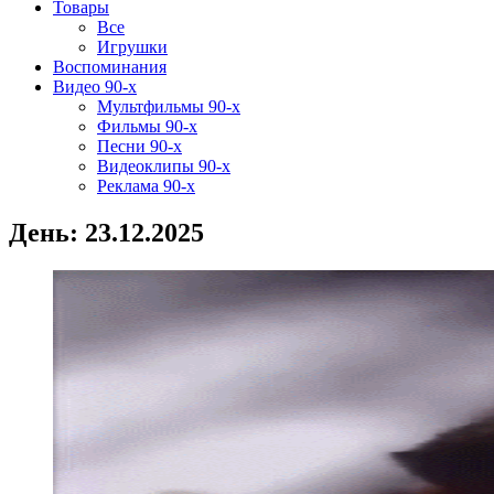
Товары
Все
Игрушки
Воспоминания
Видео 90-х
Мультфильмы 90-х
Фильмы 90-х
Песни 90-х
Видеоклипы 90-х
Реклама 90-х
День:
23.12.2025