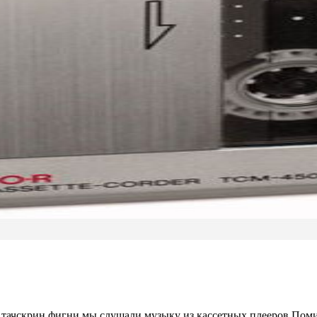
ей тачскрин фигни мы слушали музыку из кассетных плееров.П