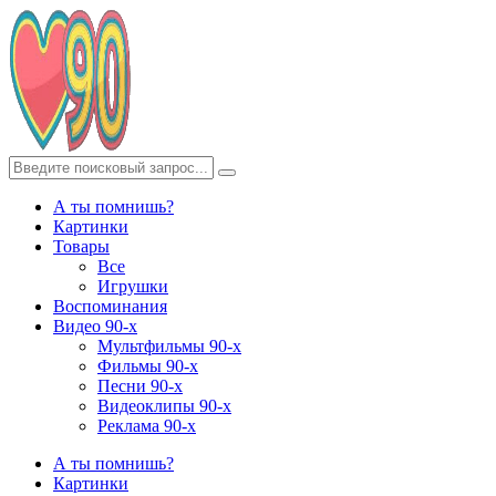
А ты помнишь?
Картинки
Товары
Все
Игрушки
Воспоминания
Видео 90-х
Мультфильмы 90-х
Фильмы 90-х
Песни 90-х
Видеоклипы 90-х
Реклама 90-х
А ты помнишь?
Картинки