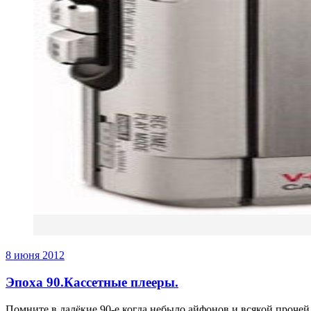
8 июня 2012
Эпоха 90.Кассетные плееры.
Помните в далёкие 90-е когда небыло айфонов и всякой проч