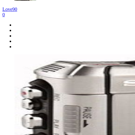
Love90
0