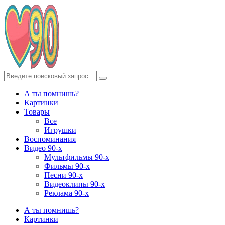
А ты помнишь?
Картинки
Товары
Все
Игрушки
Воспоминания
Видео 90-х
Мультфильмы 90-х
Фильмы 90-х
Песни 90-х
Видеоклипы 90-х
Реклама 90-х
А ты помнишь?
Картинки