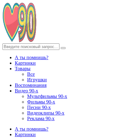
А ты помнишь?
Картинки
Товары
Все
Игрушки
Воспоминания
Видео 90-х
Мультфильмы 90-х
Фильмы 90-х
Песни 90-х
Видеоклипы 90-х
Реклама 90-х
А ты помнишь?
Картинки