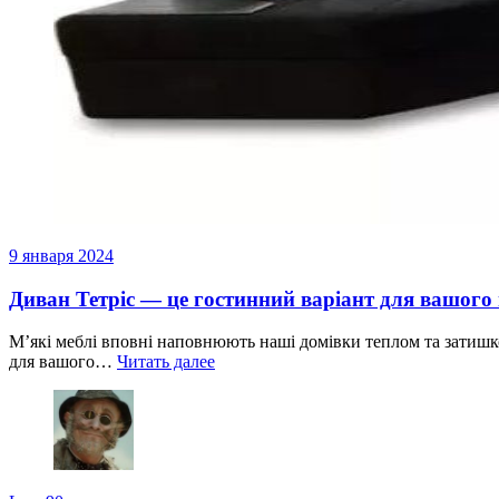
9 января 2024
Диван Тетріс — це гостинний варіант для вашого
М’які меблі вповні наповнюють наші домівки теплом та затишк
для вашого…
Читать далее