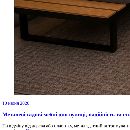
10 июня 2026
Металеві садові меблі для вулиці, надійність та ст
На відміну від дерева або пластику, метал здатний витримуват