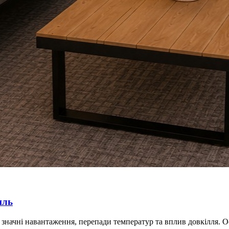
иль
и значні навантаження, перепади температур та вплив довкілля. 