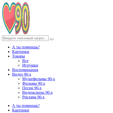
А ты помнишь?
Картинки
Товары
Все
Игрушки
Воспоминания
Видео 90-х
Мультфильмы 90-х
Фильмы 90-х
Песни 90-х
Видеоклипы 90-х
Реклама 90-х
А ты помнишь?
Картинки