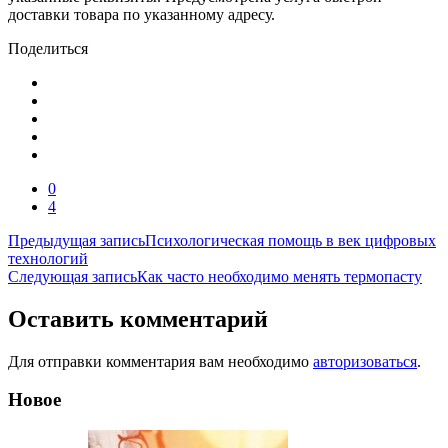
доставки товара по указанному адресу.
Поделиться
0
4
Навигация
Предыдущая запись
Психологическая помощь в век цифровых
технологий
по
Следующая запись
Как часто необходимо менять термопасту
записям
Оставить комментарий
Для отправки комментария вам необходимо
авторизоваться
.
Новое