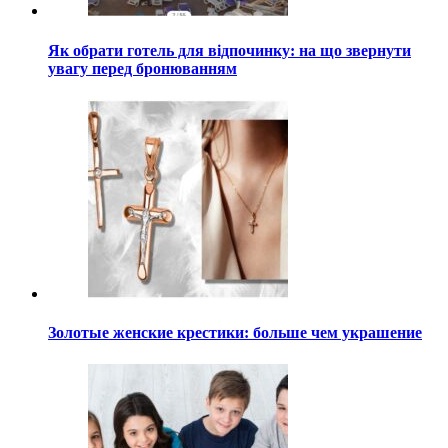
Як обрати готель для відпочинку: на що звернути
увагу перед бронюванням
Золотые женские крестики: больше чем украшение