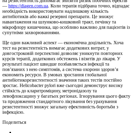
на резистентність допомагає знизити ризик побічних ефектів
—
https://diagen.com.ua
. Коли терапія підібрана точно, відпадає
необхідність використовувати надлишкову кількість
антибіотиків або важкі резервні препарати. Це знижує
навантаження на шлунково-кишковий тракт, печінку та
мікрофлору кишечника, що особливо важливо для пацієнтів із
супутніми захворюваннями.
Ще один важливий аспект — економічна доцільність. Хоча
тест на резистентність вимагає додаткових витрат, у
довгостроковій перспективі дозволяє уникнути повторних
курсів терапії, додаткових обстежень і візитів до лікаря. У
результаті пацієнт швидше позбавляється інфекції та
пов’язаних з нею симптомів, а система охорони здоров’я
економить ресурси. В умовах зростання глобальної
антибіотикорезистентності значення таких тестів постійно
зростає. Helicobacter pylori вже сьогодні демонструє високу
стійкість до кларитроміцину, метронідазолу та
левофлоксацину у багатьох регіонах. Ігнорування цього факту
та продовження стандартного лікування без урахування
резистентності знижує загальну ефективність боротьби з
інфекцією.
Поделиться