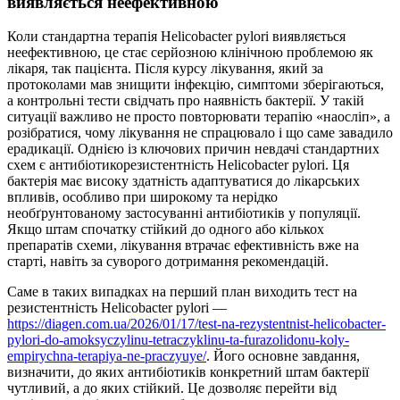
виявляється неефективною
Коли стандартна терапія Helicobacter pylori виявляється
неефективною, це стає серйозною клінічною проблемою як
лікаря, так пацієнта. Після курсу лікування, який за
протоколами мав знищити інфекцію, симптоми зберігаються,
а контрольні тести свідчать про наявність бактерії. У такій
ситуації важливо не просто повторювати терапію «наосліп», а
розібратися, чому лікування не спрацювало і що саме завадило
ерадикації. Однією із ключових причин невдачі стандартних
схем є антибіотикорезистентність Helicobacter pylori. Ця
бактерія має високу здатність адаптуватися до лікарських
впливів, особливо при широкому та нерідко
необґрунтованому застосуванні антибіотиків у популяції.
Якщо штам спочатку стійкий до одного або кількох
препаратів схеми, лікування втрачає ефективність вже на
старті, навіть за суворого дотримання рекомендацій.
Саме в таких випадках на перший план виходить тест на
резистентність Helicobacter pylori —
https://diagen.com.ua/2026/01/17/test-na-rezystentnist-helicobacter-
pylori-do-amoksyczylinu-tetraczyklinu-ta-furazolidonu-koly-
empirychna-terapiya-ne-praczyuye/
. Його основне завдання,
визначити, до яких антибіотиків конкретний штам бактерії
чутливий, а до яких стійкий. Це дозволяє перейти від