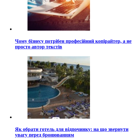
Чому бізнесу потрібен професійний копірайтер, а не
просто автор текстів
Як обрати готель для відпочинку: на що звернути
увагу перед бронюванням