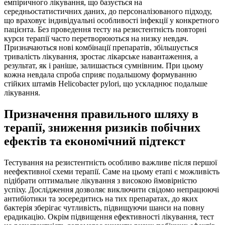
емпіричного лікування, що базується на
середньостатистичних даних, до персоналізованого підходу,
що враховує індивідуальні особливості інфекції у конкретного
пацієнта. Без проведення тесту на резистентність повторні
курси терапії часто перетворюються на низку невдач.
Призначаються нові комбінації препаратів, збільшується
тривалість лікування, зростає лікарське навантаження, а
результат, як і раніше, залишається сумнівним. При цьому
кожна невдала спроба сприяє подальшому формуванню
стійких штамів Helicobacter pylori, що ускладнює подальше
лікування.
Призначення правильного шляху в
терапії, зниження ризиків побічних
ефектів та економічний підтекст
Тестування на резистентність особливо важливе після першої
неефективної схеми терапії. Саме на цьому етапі є можливість
підібрати оптимальне лікування з високою ймовірністю
успіху. Дослідження дозволяє виключити свідомо непрацюючі
антибіотики та зосередитись на тих препаратах, до яких
бактерія зберігає чутливість, підвищуючи шанси на повну
ерадикацію. Окрім підвищення ефективності лікування, тест