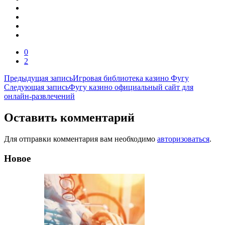
0
2
Навигация
Предыдущая запись
Игровая библиотека казино Фугу
Следующая запись
Фугу казино официальный сайт для
по
онлайн-развлечений
записям
Оставить комментарий
Для отправки комментария вам необходимо
авторизоваться
.
Новое