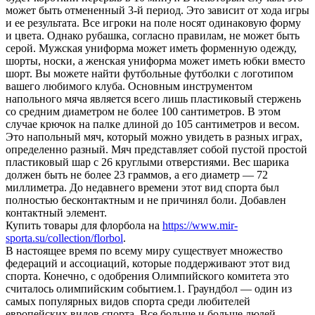
может быть отмененный 3-й период. Это зависит от хода игры
и ее результата. Все игроки на поле носят одинаковую форму
и цвета. Однако рубашка, согласно правилам, не может быть
серой. Мужская униформа может иметь форменную одежду,
шорты, носки, а женская униформа может иметь юбки вместо
шорт. Вы можете найти футбольные футболки с логотипом
вашего любимого клуба. Основным инструментом
напольного мяча является всего лишь пластиковый стержень
со средним диаметром не более 100 сантиметров. В этом
случае крючок на палке длиной до 105 сантиметров и весом.
Это напольный мяч, который можно увидеть в разных играх,
определенно разный. Мяч представляет собой пустой простой
пластиковый шар с 26 круглыми отверстиями. Вес шарика
должен быть не более 23 граммов, а его диаметр — 72
миллиметра. До недавнего времени этот вид спорта был
полностью бесконтактным и не причинял боли. Добавлен
контактный элемент.
Купить товары для флорбола на
https://www.mir-
sporta.su/collection/florbol
.
В настоящее время по всему миру существует множество
федераций и ассоциаций, которые поддерживают этот вид
спорта. Конечно, с одобрения Олимпийского комитета это
считалось олимпийским событием.1. Граундбол — один из
самых популярных видов спорта среди любителей
европейских видов спорта. Все больше и больше людей