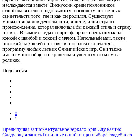
наслаждаются вместе. Дискуссии среди поклонников
флорбола все еще продолжаются, поскольку нет точных
свидетельств того, где и как он родился. Существует
множество видов деятельности, и нет единой страны
происхождения, которая включала бы каждый стиль и страну
правил. В зимних видах спорта флорбол очень похож на
хоккей с шайбой и хоккей с мячом. Напольный мяч, также
похожий на хоккей на траве, в прошлом включался в
программу любых летних Олимпийских игр. Они также
имеют много общего с крикетом и уличным хоккеем на
роликах.
Поделиться
0
1
Навигация
Предыдущая запись
Актуальное зеркало Spin City казино
Следующая запись
Типичные ошибки при выборе свадебного