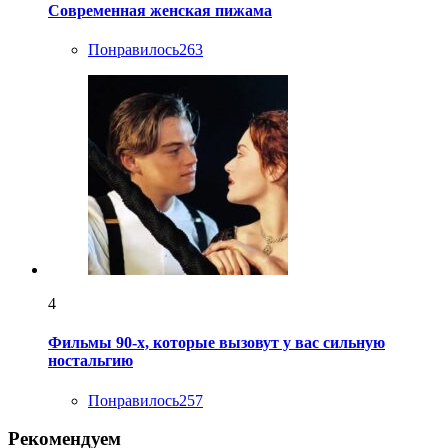
Современная женская пижама
Понравилось
263
4
Фильмы 90-х, которые вызовут у вас сильную
ностальгию
Понравилось
257
Рекомендуем