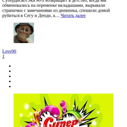
СупердискотЭка 90-х возвращает в детство, когда мы
обменивались на переменке вкладышами, вырывали
странички с замечаниями из дневника, спешили домой
рубиться в Сегу и Денди, а…
Читать далее
Love90
1