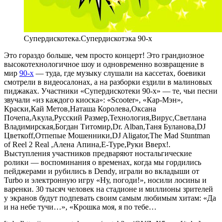
Супердискотека.Супердискотэка 90-х
Это гораздо больше, чем просто концерт! Это грандиозное
высокотехнологичное шоу и одновременно возвращение в
мир
90-х
— туда, где музыку слушали на кассетах, боевики
смотрели в видеосалонах, а на разборки ездили в малиновых
пиджаках. Участники «Супердискотеки 90-х» — те, чьи песни
звучали «из каждого киоска»: «Scooter», «Кар-Мэн»,
Краски,Кай Метов,Наташа Королева,Оксана
Почепа,Акула,Русский Размер,Технология,Вирус,Светлана
Владимирская,Богдан Титомир,Dr. Alban,Таня Буланова,DJ
Цветкоff,Отпепые Мошенники,DJ Aligator,The Mad Stuntman
of Reel 2 Real ,Алена Апина,E-Type,Руки Вверх!.
Выступления участников предваряют ностальгические
ролики — воспоминания о временах, когда мы гордились
пейджерами и рубились в Dendy, играли во вкладыши от
Turbo и электронную игру «Ну, погоди!», носили лосины и
варенки. 30 тысяч человек на стадионе и миллионы зрителей
у экранов будут подпевать своим самым любимым хитам: «Да
и на небе тучи…», «Крошка моя, я по тебе…