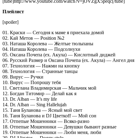
[tube]http://www.youtube.com/watch?v=jOVZgX5peqc[/tube]
Плейлист
[spoiler]
01. Краски — Сегодня к маме я приехала домой
02. Кай Метов — Position №2
03. Наташа Королева — Желтые тюльпаны
04. Наташа Королева — Подсолнухи
05. Оксана Почепа (ex. Акула) — Кислотный диджей
06. Русский Размер и Оксана Почепа (ex. Акула) — Ангел дня
07. Технология — Нажми на кнопку
08. Технология — Странные танцы
09. Вирус — Ручки
10. Вирус — Попрошу тебя
11. Светлана Владимирская — Мальчик мой
12. Богдан Титомир — Делай как я
13. Dr. Alban — It’s my life
14. Dr. Alban — Sing Hallelujah
15. Таня Буланова — Ясный мой свет
16. Таня Буланова и DJ Цветкоff — Мой сон
17. Отпепые Мошенники — Всяко-разно
18. Отпепые Мошенники — Девушки бывают разные
19. Отпепые Мошенники — Люби меня, люби
20. DJ Aligator — Doggy style