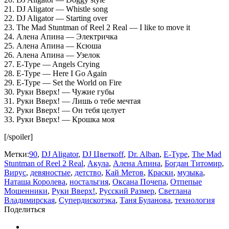
21. DJ Aligator — Whistle song
22. DJ Aligator — Starting over
23. The Mad Stuntman of Reel 2 Real — I like to move it
24. Алена Апина — Электричка
25. Алена Апина — Ксюша
26. Алена Апина — Узелок
27. E-Type — Angels Crying
28. E-Type — Here I Go Again
29. E-Type — Set the World on Fire
30. Руки Вверх! — Чужие губы
31. Руки Вверх! — Лишь о тебе мечтая
32. Руки Вверх! — Он тебя целует
33. Руки Вверх! — Крошка моя
[/spoiler]
Метки:
90
,
DJ Aligator
,
DJ Цветкоff
,
Dr. Alban
,
E-Type
,
The Mad
Stuntman of Reel 2 Real
,
Акула
,
Алена Апина
,
Богдан Титомир
,
Вирус
,
девяностые
,
детство
,
Кай Метов
,
Краски
,
музыка
,
Наташа Королева
,
ностальгия
,
Оксана Почепа
,
Отпепые
Мошенники
,
Руки Вверх!
,
Русский Размер
,
Светлана
Владимирская
,
Супердискотэка
,
Таня Буланова
,
технология
Поделиться