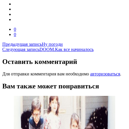
0
0
Навигация
Предыдущая запись
Ну погоди
Следующая запись
DOOM.Как все начиналось
по
записям
Оставить комментарий
Для отправки комментария вам необходимо
авторизоваться
.
Вам также может понравиться