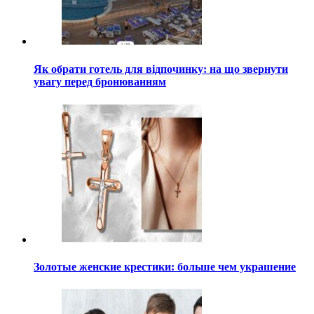
Як обрати готель для відпочинку: на що звернути
увагу перед бронюванням
Золотые женские крестики: больше чем украшение