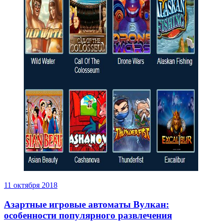
11 октября 2018
Азартные игровые автоматы Вулкан:
особенности популярного развлечения