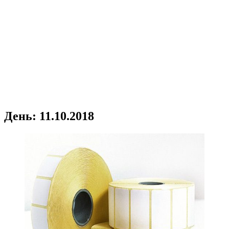
День:
11.10.2018