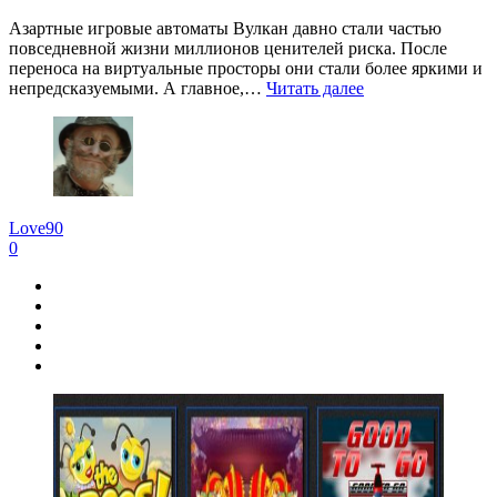
Азартные игровые автоматы Вулкан давно стали частью
повседневной жизни миллионов ценителей риска. После
переноса на виртуальные просторы они стали более яркими и
непредсказуемыми. А главное,…
Читать далее
Love90
0