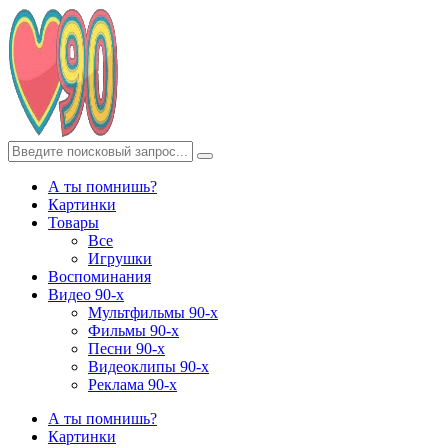
А ты помнишь?
Картинки
Товары
Все
Игрушки
Воспоминания
Видео 90-х
Мультфильмы 90-х
Фильмы 90-х
Песни 90-х
Видеоклипы 90-х
Реклама 90-х
А ты помнишь?
Картинки