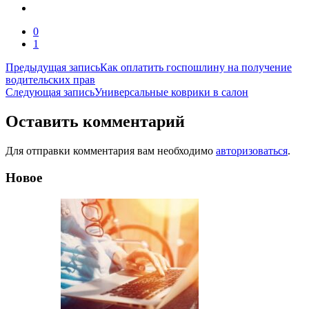
0
1
Навигация
Предыдущая запись
Как оплатить госпошлину на получение
водительских прав
по
Следующая запись
Универсальные коврики в салон
записям
Оставить комментарий
Для отправки комментария вам необходимо
авторизоваться
.
Новое