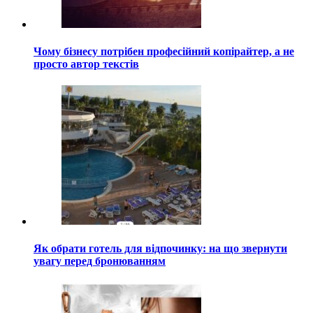
Чому бізнесу потрібен професійний копірайтер, а не
просто автор текстів
Як обрати готель для відпочинку: на що звернути
увагу перед бронюванням