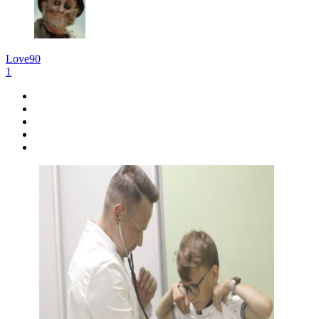
Love90
1