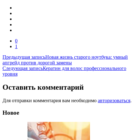
0
1
Навигация
Предыдущая запись
Новая жизнь старого ноутбука: умный
апгрейд против дорогой замены
по
Следующая запись
Кератин для волос профессионального
записям
уровня
Оставить комментарий
Для отправки комментария вам необходимо
авторизоваться
.
Новое