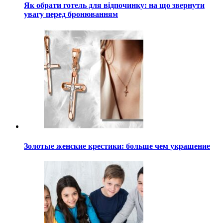
Як обрати готель для відпочинку: на що звернути
увагу перед бронюванням
Золотые женские крестики: больше чем украшение