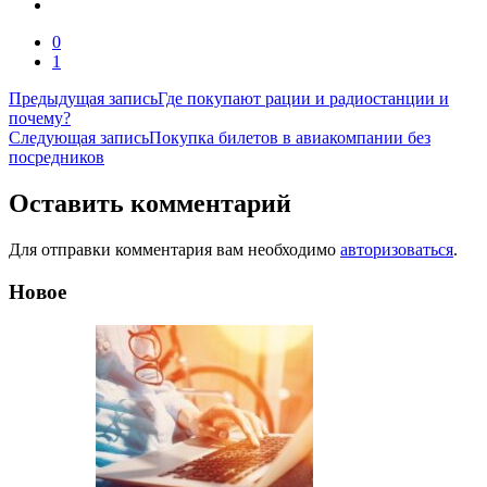
0
1
Навигация
Предыдущая запись
Где покупают рации и радиостанции и
почему?
по
Следующая запись
Покупка билетов в авиакомпании без
записям
посредников
Оставить комментарий
Для отправки комментария вам необходимо
авторизоваться
.
Новое