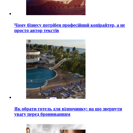
Чому бізнесу потрібен професійний копірайтер, а не
просто автор текстів
Як обрати готель для відпочинку: на що звернути
увагу перед бронюванням