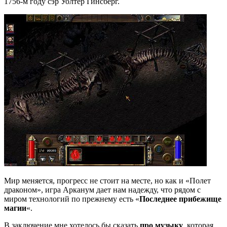
1756-м году сэр Уолтер Гинсберг.
Мир меняется, прогресс не стоит на месте, но как и «Полет
драконом», игра Арканум дает нам надежду, что рядом с
миром технологий по прежнему есть «
Последнее прибежище
магии
«.
В заключение мне хотелось бы сказать
про музыку
, которая