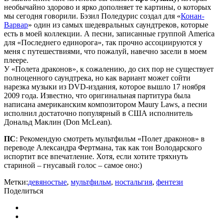
необычайно здорово и ярко дополняет те картины, о которых
мы сегодня говорили. Бэзил Поледурис создал для «
Конан-
Варвар
» один из самых шедевральных саундтреков, которые
есть в моей коллекции. А песни, записанные группой America
для «Последнего единорога», так прочно ассоциируются у
меня с путешествиями, что пожалуй, навечно засели в моем
плеере.
У «Полета драконов», к сожалению, до сих пор не существует
полноценного саундтрека, но как вариант может сойти
нарезка музыки из DVD-издания, которое вышло 17 ноября
2009 года. Известно, что оригинальная партитура была
написана американским композитором Maury Laws, а песни
исполнил достаточно популярный в США исполнитель
Дональд Маклин (Don McLean).
ПС
: Рекомендую смотреть мультфильм «Полет драконов» в
переводе Александра Фертмана, так как тон Володарского
испортит все впечатление. Хотя, если хотите тряхнуть
стариной – гнусавый голос – самое оно:)
Метки:
девяностые
,
мультфильм
,
ностальгия
,
фентези
Поделиться