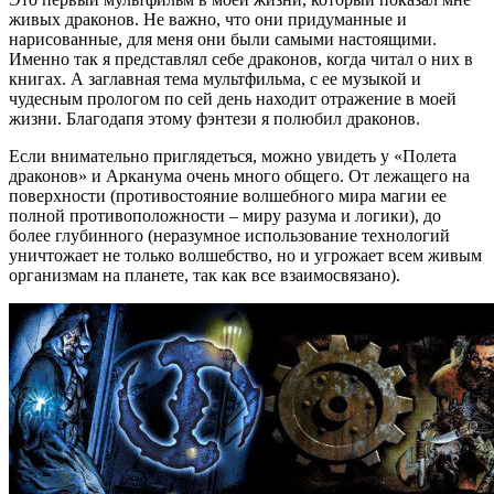
живых драконов. Не важно, что они придуманные и
нарисованные, для меня они были самыми настоящими.
Именно так я представлял себе драконов, когда читал о них в
книгах. А заглавная тема мультфильма, с ее музыкой и
чудесным прологом по сей день находит отражение в моей
жизни. Благодапя этому фэнтези я полюбил драконов.
Если внимательно приглядеться, можно увидеть у «Полета
драконов» и Арканума очень много общего. От лежащего на
поверхности (противостояние волшебного мира магии ее
полной противоположности – миру разума и логики), до
более глубинного (неразумное использование технологий
уничтожает не только волшебство, но и угрожает всем живым
организмам на планете, так как все взаимосвязано).