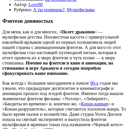
Автор:
Love90
Рубрики:
А ты помнишь?
,
Мультфильмы
Фэнтези девяностых
Для меня, как и для многих, «
Полет драконов
» —
мультфильм детства. Неизвестная кассета с прямоугольной
наклейкой-ярлыком одной из первых познакомила людей
нашей страны с анимационным фэнтези. А для кого-то этот
мультфильм стал настоящей путеводной нитью, которая в
итоге привела их к миру фэнтези и чуть позже — к миру
стимпанка.
Именно на фэнтези в кино и анимации, на
стимпанке и игре Арканум я сегодня попробую
сфокусировать ваше внимание.
Как всегда с большим запозданием в начале
90-х
годов мы
узнали, что предыдущее десятилетие в кинематографе и
анимации прошло под эгидой фэнтези. Именно тогда вышли
знаменитые фэнтези фильмы: «Уиллоу», «Лабиринт»,
«Бандиты во времени» и, конечно же, «
Конан-варвар
» и
«Конан-разрушитель», которые считаются эталоном жанра. То
было время сказок и волшебства. Даже студия Уолта Диснея
пошла на смелый эксперимент и выпустила фэнтези
мультфильм в мрачных тонах под названием «Черный котел»