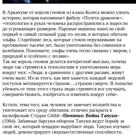
В Аркануме от короля гномов из клана Колеса можно узнать
историю, которая напоминает фабулу «Полета драконов»:
«технологии в руках человека распространились и выросли
до угрожающих размеров. Паровые машины нанесли свой
первый и самый сильный удар по лесам, в которых обитали
эльфы. Старейшие леса, которые стояли нерушимыми на
протяжении тысячи лет, были уничтожены без сомнения и
колебания. Понимаете, эльфы очень тесно связаны с миром, с
природой и особенно с лесами».
Так же король гномов делится интересной мыслью, почему
люди так стремятся к технологиям и уничтожению мира
вокруг них: «Люди, в сравнении с другими расами, живут
очень мало. Из-за этого, как мне кажется, каждый людской
поступок мотивируется страхом….страхом смерти. В попытке
убежать от тени этого страха люди стремятся все улучшать,
совершенствовать, изобретать и изменять вокруг себя».
Кстати, тема того, как человек не замечает волшебства и
уничтожает его среду обитания, отлично раскрыта в
мультфильме Студии Ghibli «
Помпоко: Война Тануки
»
(1984). Забавные барсуки-оборони Тануки ведут борьбу за
свой лес, который нещадно вырубают люди. Тануки изучают
людей, демонстрируют сверхъестественные способности,