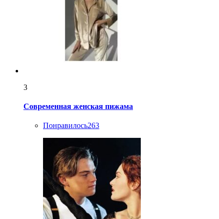
3
Современная женская пижама
Понравилось
263