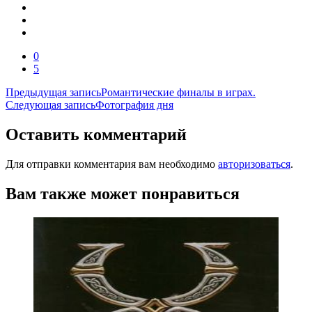
0
5
Навигация
Предыдущая запись
Романтические финалы в играх.
Следующая запись
Фотография дня
по
записям
Оставить комментарий
Для отправки комментария вам необходимо
авторизоваться
.
Вам также может понравиться