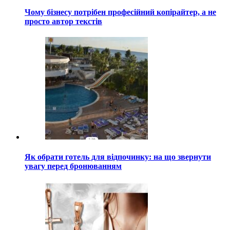
Чому бізнесу потрібен професійний копірайтер, а не
просто автор текстів
Як обрати готель для відпочинку: на що звернути
увагу перед бронюванням