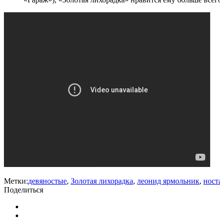
Метки:
девяностые
,
Золотая лихорадка
,
леонид ярмольник
,
ност
Поделиться