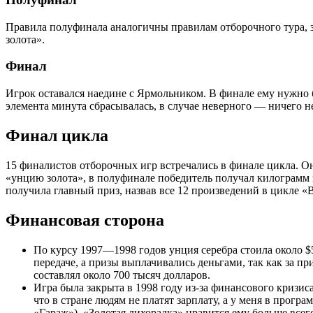
Правила полуфинала аналогичны правилам отборочного тура, за
золота».
Финал
Игрок оставался наедине с Ярмольником. В финале ему нужно б
элемента минута сбрасывалась, в случае неверного — ничего не
Финал цикла
15 финалистов отборочных игр встречались в финале цикла. О
«унцию золота», в полуфинале победитель получал килограмм з
получила главный приз, назвав все 12 произведений в цикле «В
Финансовая сторона
По курсу 1997—1998 годов унция серебра стоила около $
передаче, а призы выплачивались деньгами, так как за п
составлял около 700 тысяч долларов.
Игра была закрыта в 1998 году из-за финансового кризи
что в стране людям не платят зарплату, а у меня в прогр
«Гараж»), «Золотая лихорадка» нравится ему больше всего