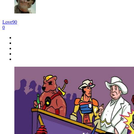
Love90
0