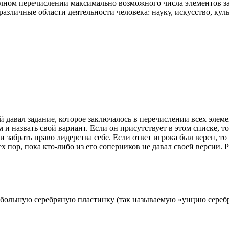
полном перечислении максимально возможного числа элементов з
зличные области деятельности человека: науку, искусство, куль
 давал задание, которое заключалось в перечислении всех элеме
 и назвать свой вариант. Если он присутствует в этом списке, то
 забрать право лидерства себе. Если ответ игрока был верен, то
тех пор, пока кто-либо из его соперников не давал своей версии. Р
ебольшую серебряную пластинку (так называемую «унцию серебр