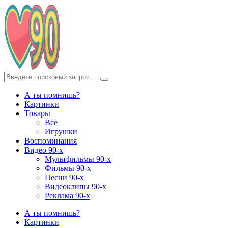
А ты помнишь?
Картинки
Товары
Все
Игрушки
Воспоминания
Видео 90-х
Мультфильмы 90-х
Фильмы 90-х
Песни 90-х
Видеоклипы 90-х
Реклама 90-х
А ты помнишь?
Картинки