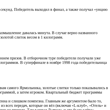
 секунд. Победитель выходил в финал, а также получал «унцию
размышление давалась минута. В случае верно названного
 золотой слиток весом в 1 килограмм.
ением призов. В отборочном туре победители получали уже
илограммов. В суперфинале в ноябре 1998 года победительница
овам самого Ярмольника, золотые слитки только показывались в
программой, а затем игроком. Квартальный бюджет программы
шенна и слишком помпезна. Главным же аргументом было то,
из всех передач, которые он вёл (включая «L-клуб», «Отель» и
еще не пришло. Там я играл Дьявола, и это было клёво».