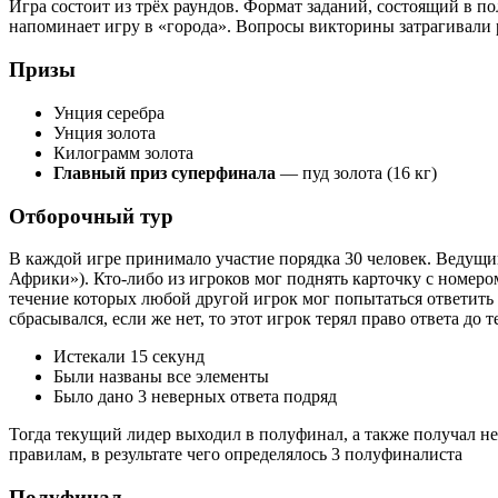
Игра состоит из трёх раундов. Формат заданий, состоящий в 
напоминает игру в «города». Вопросы викторины затрагивали ра
Призы
Унция серебра
Унция золота
Килограмм золота
Главный приз суперфинала
— пуд золота (16 кг)
Отборочный тур
В каждой игре принимало участие порядка 30 человек. Ведущий
Африки»). Кто-либо из игроков мог поднять карточку с номером
течение которых любой другой игрок мог попытаться ответить и
сбрасывался, если же нет, то этот игрок терял право ответа до 
Истекали 15 секунд
Были названы все элементы
Было дано 3 неверных ответа подряд
Тогда текущий лидер выходил в полуфинал, а также получал н
правилам, в результате чего определялось 3 полуфиналиста
Полуфинал