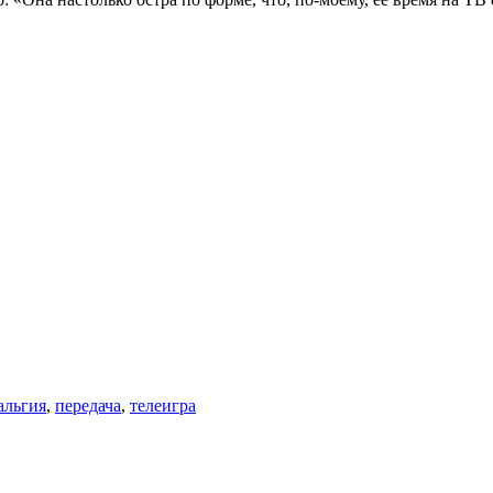
альгия
,
передача
,
телеигра