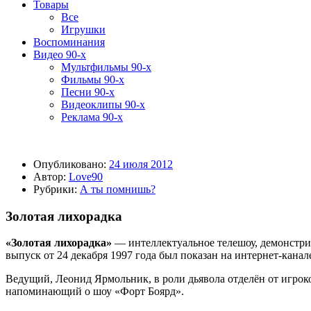
Товары
Все
Игрушки
Воспоминания
Видео 90-х
Мультфильмы 90-х
Фильмы 90-х
Песни 90-х
Видеоклипы 90-х
Реклама 90-х
Опубликовано:
24 июля 2012
Автор:
Love90
Рубрики:
А ты помнишь?
Золотая лихорадка
«Золотая лихорадка»
— интеллектуальное телешоу, демонстриров
выпуск от 24 декабря 1997 года был показан на интернет-кан
Ведущий, Леонид Ярмольник, в роли дьявола отделён от игрок
напоминающий о шоу «Форт Боярд».