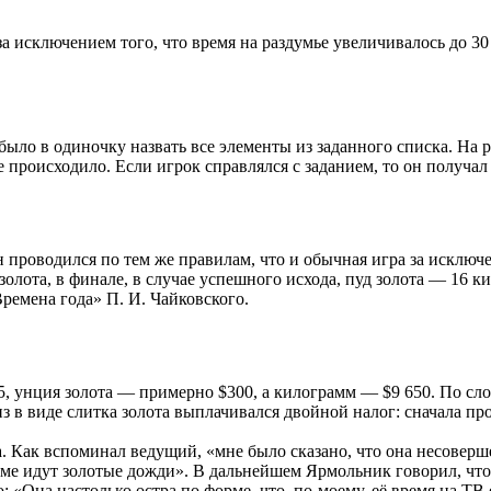
 исключением того, что время на раздумье увеличивалось до 30
ыло в одиночку назвать все элементы из заданного списка. На 
 происходило. Если игрок справлялся с заданием, то он получал
н проводился по тем же правилам, что и обычная игра за исключ
олота, в финале, в случае успешного исхода, пуд золота — 16 к
ремена года» П. И. Чайковского.
5, унция золота — примерно $300, а килограмм — $9 650. По сл
риз в виде слитка золота выплачивался двойной налог: сначала 
са. Как вспоминал ведущий, «мне было сказано, что она несовер
амме идут золотые дожди». В дальнейшем Ярмольник говорил, что 
: «Она настолько остра по форме, что, по-моему, её время на ТВ 