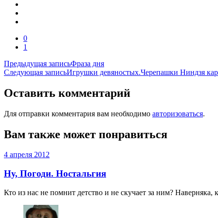
0
1
Навигация
Предыдущая запись
Фраза дня
Следующая запись
Игрушки девяностых.Черепашки Ниндзя кар
по
записям
Оставить комментарий
Для отправки комментария вам необходимо
авторизоваться
.
Вам также может понравиться
4 апреля 2012
Ну, Погоди. Ностальгия
Кто из нас не помнит детство и не скучает за ним? Наверняка,