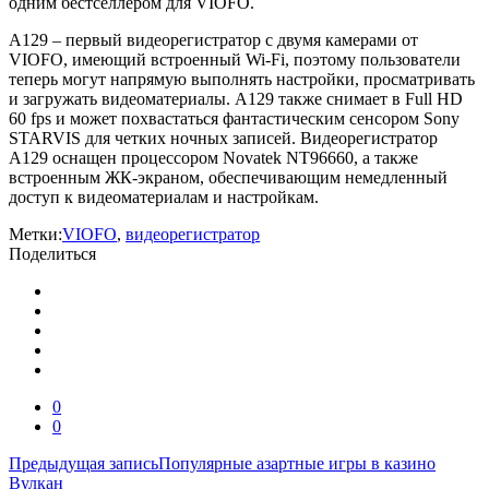
одним бестселлером для VIOFO.
A129 – первый видеорегистратор с двумя камерами от
VIOFO, имеющий встроенный Wi-Fi, поэтому пользователи
теперь могут напрямую выполнять настройки, просматривать
и загружать видеоматериалы. A129 также снимает в Full HD
60 fps и может похвастаться фантастическим сенсором Sony
STARVIS для четких ночных записей. Видеорегистратор
A129 оснащен процессором Novatek NT96660, а также
встроенным ЖК-экраном, обеспечивающим немедленный
доступ к видеоматериалам и настройкам.
Метки:
VIOFO
,
видеорегистратор
Поделиться
0
0
Навигация
Предыдущая запись
Популярные азартные игры в казино
Вулкан