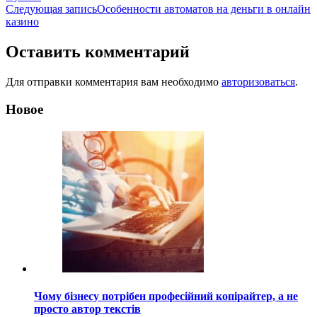
по
Следующая запись
Особенности автоматов на деньги в онлайн
записям
казино
Оставить комментарий
Для отправки комментария вам необходимо
авторизоваться
.
Новое
Чому бізнесу потрібен професійний копірайтер, а не
просто автор текстів