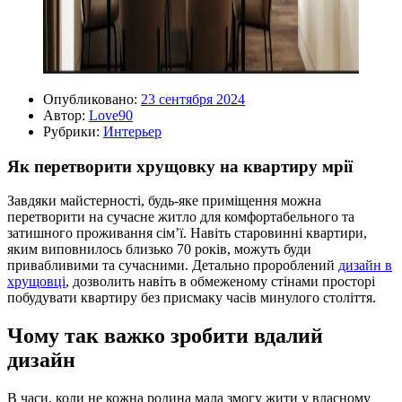
Опубликовано:
23 сентября 2024
Автор:
Love90
Рубрики:
Интерьер
Як перетворити хрущовку на квартиру мрії
Завдяки майстерності, будь-яке приміщення можна
перетворити на сучасне житло для комфортабельного та
затишного проживання сім’ї. Навіть старовинні квартири,
яким виповнилось близько 70 років, можуть буди
привабливими та сучасними. Детально пророблений
дизайн в
хрущовці
, дозволить навіть в обмеженому стінами просторі
побудувати квартиру без присмаку часів минулого століття.
Чому так важко зробити вдалий
дизайн
В часи, коли не кожна родина мала змогу жити у власному