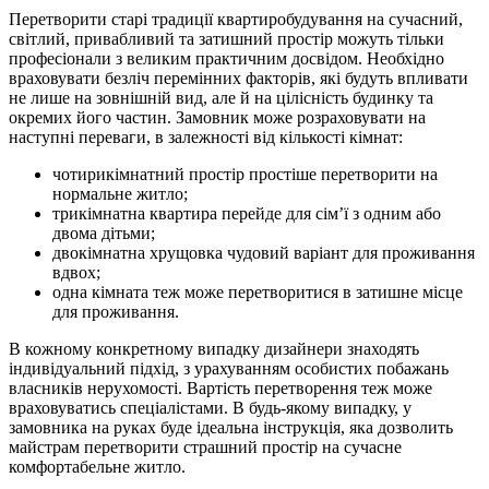
Перетворити старі традиції квартиробудування на сучасний,
світлий, привабливий та затишний простір можуть тільки
професіонали з великим практичним досвідом. Необхідно
враховувати безліч перемінних факторів, які будуть впливати
не лише на зовнішній вид, але й на цілісність будинку та
окремих його частин. Замовник може розраховувати на
наступні переваги, в залежності від кількості кімнат:
чотирикімнатний простір простіше перетворити на
нормальне житло;
трикімнатна квартира перейде для сім’ї з одним або
двома дітьми;
двокімнатна хрущовка чудовий варіант для проживання
вдвох;
одна кімната теж може перетворитися в затишне місце
для проживання.
В кожному конкретному випадку дизайнери знаходять
індивідуальний підхід, з урахуванням особистих побажань
власників нерухомості. Вартість перетворення теж може
враховуватись спеціалістами. В будь-якому випадку, у
замовника на руках буде ідеальна інструкція, яка дозволить
майстрам перетворити страшний простір на сучасне
комфортабельне житло.