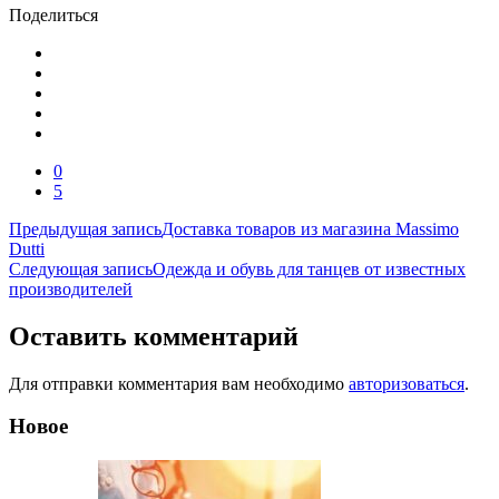
Поделиться
0
5
Навигация
Предыдущая запись
Доставка товаров из магазина Massimo
Dutti
по
Следующая запись
Одежда и обувь для танцев от известных
записям
производителей
Оставить комментарий
Для отправки комментария вам необходимо
авторизоваться
.
Новое