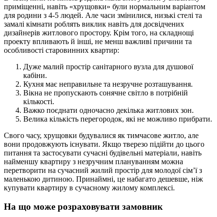
приміщенні, навіть «хрущовки» були нормальним варіантом
для родини з 4-5 людей. Але часи змінилися, низькі стелі та
замалі кімнати роблять виклик навіть для досвідчених
дизайнерів житлового простору. Крім того, на складнощі
проекту впливають й інші, не менш важливі причини та
особливості старовинних квартир:
Дуже малий простір санітарного вузла для душової
кабіни.
Кухня має неправильне та незручне розташування.
Вікна не пропускають сонячне світло в потрібній
кількості.
Важко поєднати одночасно декілька житлових зон.
Велика кількість перегородок, які не можливо прибрати.
Свого часу, хрущовки будувалися як тимчасове житло, але
вони продовжують існувати. Якщо тверезо підійти до цього
питання та застосувати сучасні будівельні матеріали, навіть
найменшу квартиру з незручним плануванням можна
перетворити на сучасний жилий простір для молодої сім’ї з
маленькою дитиною. Принаймні, це набагато дешевше, ніж
купувати квартиру в сучасному жилому комплексі.
На що може розраховувати замовник