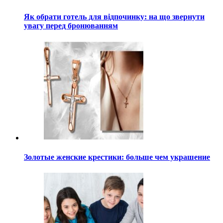
Як обрати готель для відпочинку: на що звернути
увагу перед бронюванням
Золотые женские крестики: больше чем украшение