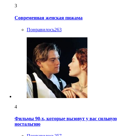
3
Современная женская пижама
Понравилось
263
4
Фильмы 90-х, которые вызовут у вас сильную
ностальгию
Понравилось
257