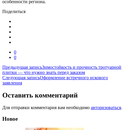
особенности региона.
Поделиться
0
0
Навигация
Предыдущая запись
Зимостойкость и прочность тротуарной
плитки — что нужно знать перед заказом
по
Следующая запись
Оформление встречного искового
записям
заявления
Оставить комментарий
Для отправки комментария вам необходимо
авторизоваться
.
Новое