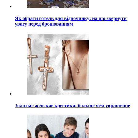
Як обрати готель для відпочинку: на що звернути
увагу перед бронюванням
Золотые женские крестики: больше чем украшение