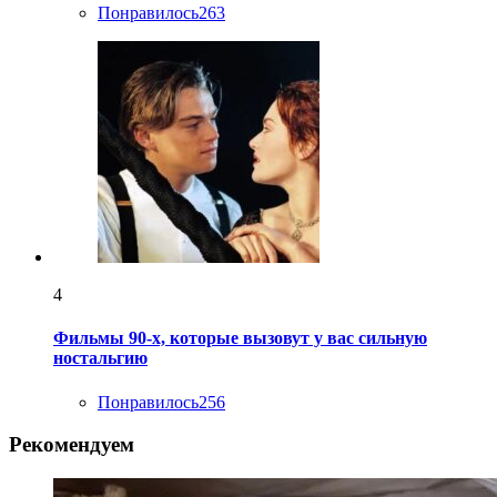
Понравилось
263
4
Фильмы 90-х, которые вызовут у вас сильную
ностальгию
Понравилось
256
Рекомендуем