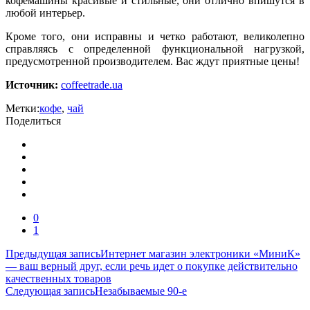
кофемашины красивые и стильные, они отлично впишутся в
любой интерьер.
Кроме того, они исправны и четко работают, великолепно
справляясь с определенной функциональной нагрузкой,
предусмотренной производителем. Вас ждут приятные цены!
Источник:
coffeetrade.ua
Метки:
кофе
,
чай
Поделиться
0
1
Навигация
Предыдущая запись
Интернет магазин электроники «МиниК»
— ваш верный друг, если речь идет о покупке действительно
по
качественных товаров
записям
Следующая запись
Незабываемые 90-е