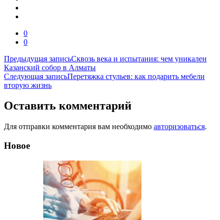
0
0
Навигация
Предыдущая запись
Сквозь века и испытания: чем уникален
Казанский собор в Алматы
по
Следующая запись
Перетяжка стульев: как подарить мебели
записям
вторую жизнь
Оставить комментарий
Для отправки комментария вам необходимо
авторизоваться
.
Новое