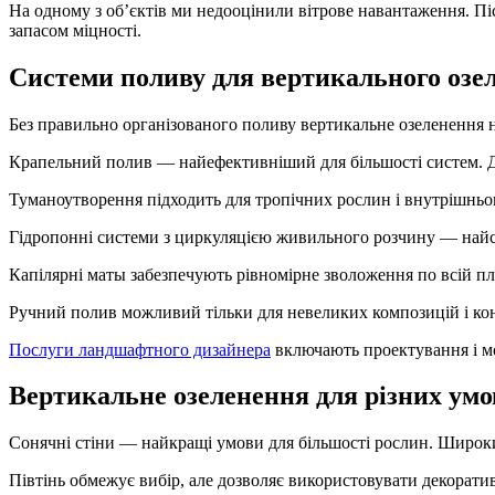
На одному з об’єктів ми недооцінили вітрове навантаження. Пі
запасом міцності.
Системи поливу для вертикального озе
Без правильно організованого поливу вертикальне озеленення
Крапельний полив — найефективніший для більшості систем. Д
Туманоутворення підходить для тропічних рослин і внутрішньо
Гідропонні системи з циркуляцією живильного розчину — найск
Капілярні маты забезпечують рівномірне зволоження по всій пл
Ручний полив можливий тільки для невеликих композицій і ко
Послуги ландшафтного дизайнера
включають проектування і м
Вертикальне озеленення для різних умо
Сонячні стіни — найкращі умови для більшості рослин. Широки
Півтінь обмежує вибір, але дозволяє використовувати декорати