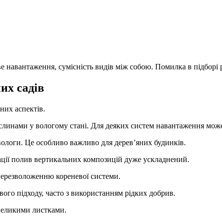
ве навантаження, сумісність видів між собою. Помилка в підборі
их садів
них аспектів.
ослинами у вологому стані. Для деяких систем навантаження може
 вологи. Це особливо важливо для дерев’яних будинків.
ції полив вертикальних композицій дуже ускладнений.
 перезволоженню кореневої системи.
ого підходу, часто з використанням рідких добрив.
 великими листками.