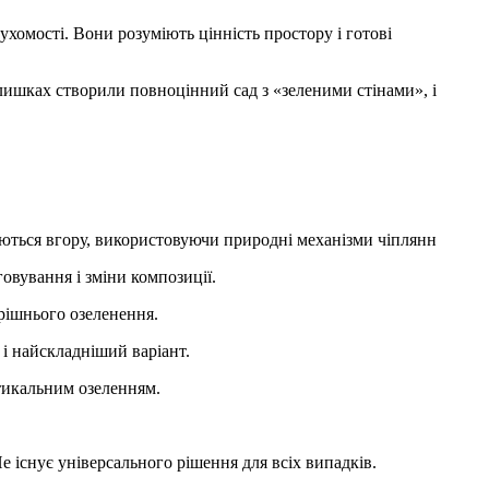
хомості. Вони розуміють цінність простору і готові
алишках створили повноцінний сад з «зеленими стінами», і
аються вгору, використовуючи природні механізми чіплянн
овування і зміни композиції.
рішнього озеленення.
і найскладніший варіант.
ртикальним озеленням.
е існує універсального рішення для всіх випадків.