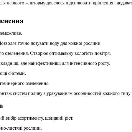
сля першого ж шторму довелося підсилювати кріплення і додават
ленення
 неможливе.
озволяє точно дозувати воду для кожної рослини.
го озеленення. Створює оптимальну вологість повітря.
ладніші, але найефективніші для інтенсивного росту.
ощі системи.
нтейнерного озеленення.
онтаж систем поливу з урахуванням особливостей кожного типу 
в
й вибір асортименту, швидкий ріст.
вно-листяні рослини.