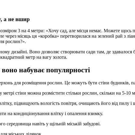
, а не вшир
розміром 3 на 4 метри: «Хочу сад, але місця немає. Можете щось
ле через місяць ця «коробка» перетворилася на зелений рай з лі
для рослин?».
му дизайні. Воно дозволяє створювати сади там, де здавалося 
квадратний метр на вагу золота.
 воно набуває популярності
онь для розміщення рослин. Це можуть бути стіни будинків, пар
метрі стіни можна розмістити стільки рослин, скільки на 5-10 м
літку, підвищують вологість повітря, очищають його від пилу і
ти на кондиціонування влітку і опалення взимку.
о середовища навіть у щільній міській забудові.
для міських ділянок.