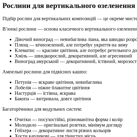
Рослини для вертикального озеленення
Підбір рослин для вертикальних композицій — це окреме мистец
В’юнкі рослини — основа класичного вертикального озелененн
Дівочий виноград — невибаглива ліана, яка швидко розро
Плющ — вічнозелений, але потребує укриття на зиму
Клематис — красиве цвітіння, але потребує ретельного д
Хміль — швидкорослий, декоративний, але агресивний
Виноград амурський — декоративний, їстівний, морозос
Ампельні рослини для підвісних кашпо:
Петунія — яскраве цвітіння, невибаглива
Лобелія — ніжне блакитне цвітіння
Настурція — їстівна, яскрава
Бакопа — витривала, довге цвітіння
Багаторічники для модульних систем:
Очитки — посухостійкі, різноманітна форма і колір
Молодило — оригінальні розетки, мінімум догляду
Гейхера — декоративне листя різних кольорів
Хости карликові — для тінистих місць