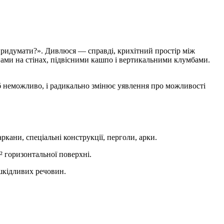
 придумати?». Дивлюся — справді, крихітний простір між
анами на стінах, підвісними кашпо і вертикальними клумбами.
б неможливо, і радикально змінює уявлення про можливості
кани, спеціальні конструкції, перголи, арки.
² горизонтальної поверхні.
 шкідливих речовин.