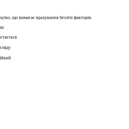
тво, що вимагає врахування безлічі факторів.
я:
стається
огляду
тійкий