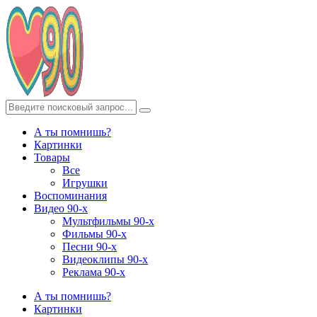
А ты помнишь?
Картинки
Товары
Все
Игрушки
Воспоминания
Видео 90-х
Мультфильмы 90-х
Фильмы 90-х
Песни 90-х
Видеоклипы 90-х
Реклама 90-х
А ты помнишь?
Картинки