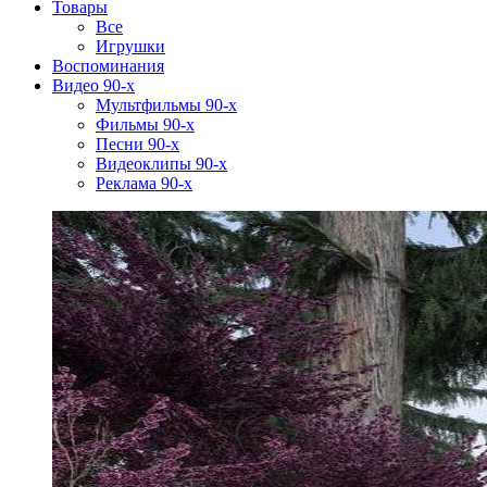
Товары
Все
Игрушки
Воспоминания
Видео 90-х
Мультфильмы 90-х
Фильмы 90-х
Песни 90-х
Видеоклипы 90-х
Реклама 90-х