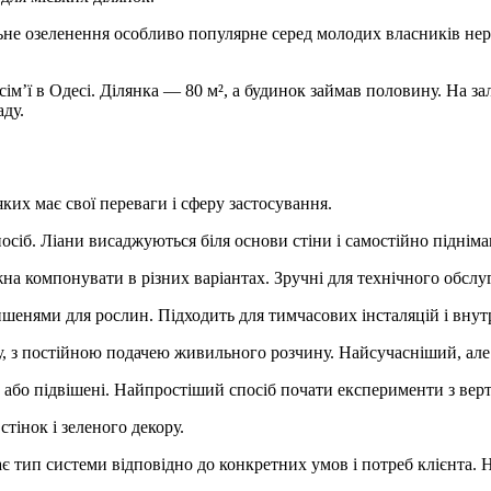
не озеленення особливо популярне серед молодих власників неру
ім’ї в Одесі. Ділянка — 80 м², а будинок займав половину. На з
аду.
яких має свої переваги і сферу застосування.
сіб. Ліани висаджуються біля основи стіни і самостійно піднім
а компонувати в різних варіантах. Зручні для технічного обслуг
ишенями для рослин. Підходить для тимчасових інсталяцій і внут
, з постійною подачею живильного розчину. Найсучасніший, але 
х або підвішені. Найпростіший спосіб почати експерименти з ве
тінок і зеленого декору.
ає тип системи відповідно до конкретних умов і потреб клієнта. Н