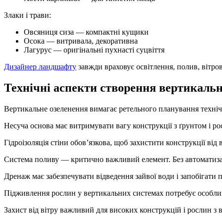
Злаки і трави:
Овсяниця сиза — компактні кущики
Осока — витривала, декоративна
Лагурус — оригінальні пухнасті суцвіття
Дизайнер ландшафту
завжди враховує освітлення, полив, вітро
Технічні аспекти створення вертикальн
Вертикальне озеленення вимагає ретельного планування техніч
Несуча основа має витримувати вагу конструкції з ґрунтом і р
Гідроізоляція стіни обов’язкова, щоб захистити конструкції від
Система поливу — критично важливий елемент. Без автоматиза
Дренаж має забезпечувати відведення зайвої води і запобігати
Підживлення рослин у вертикальних системах потребує особлив
Захист від вітру важливий для високих конструкцій і рослин з