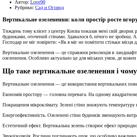
Автор:
Love90
Рубрики:
Сад и Огород
Вертикальне озеленення: коли простір росте вгору
Тиждень тому клієнт з центру Києва показав мені свій дворик 
будинками, оточений стінами. Здавалося б, нічого не зробиш. А
Господар не міг повірити: «Як я міг не помітити стільки місця 
Вертикальне озеленення — це справжня революція в ландшафтно
озеленення. Особливо актуально це для міських умов, де кожен 
Що таке вертикальне озеленення і чому
Вертикальне озеленення — це використання вертикальних поверх
Економія простору — головна перевага. На одному квадратному 
Покращення мікроклімату. Зелені стіни знижують температуру в
Енергоефективність. Озеленені стіни будинків зменшують витра
Естетичний ефект. Вертикальна зелень створює ефект природног
Звукоізоляція. Рослини поглинають шум, що особливо важливо 