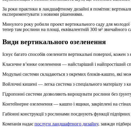
За роки практики в ландшафтному дизайні я помітив: вертикаль
експериментувати з новими рішеннями.
Минулого року робили проект вертикального саду для молодої с
тепер там рослини на площі, еквівалентній 300 м² звичайного с
Види вертикального озеленення
Існує багато способів озеленити вертикальні поверхні, кожен з 
Класичне в’юнке озеленення — найстаріший і найпростіший спо
Модульні системи складаються з окремих блоків-кашпо, які можн
Войлочні кишені — легка система з спеціального матеріалу з к
Гідропонні системи дозволяють вирощувати рослини без ґрунту
Контейнерне озеленення — кашпо і ящики, закріплені на стіна
Габіонні конструкції з рослинами поєднують функції підпірних с
Компанія надає
послуги ландшафтного дизайну
, завжди підбир