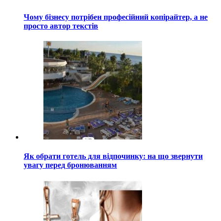
Чому бізнесу потрібен професійний копірайтер, а не
просто автор текстів
Як обрати готель для відпочинку: на що звернути
увагу перед бронюванням