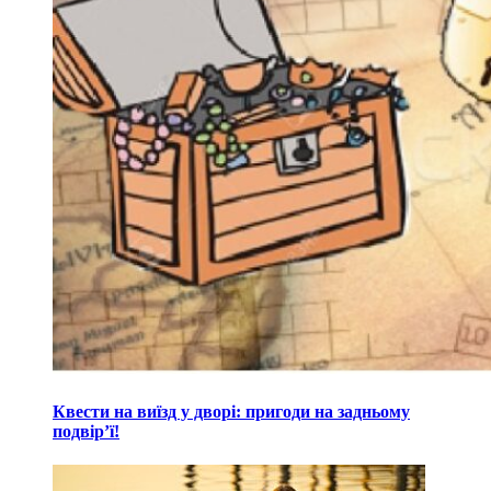
Квести на виїзд у дворі: пригоди на задньому
подвір’ї!