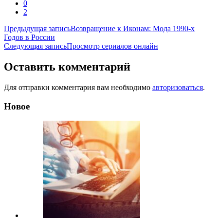
0
2
Навигация
Предыдущая запись
Возвращение к Иконам: Мода 1990-х
Годов в России
по
Следующая запись
Просмотр сериалов онлайн
записям
Оставить комментарий
Для отправки комментария вам необходимо
авторизоваться
.
Новое