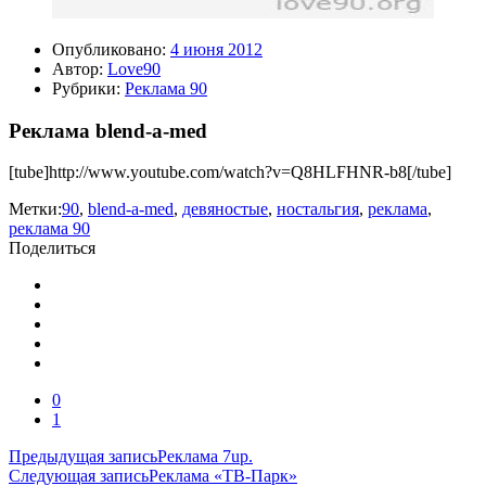
Опубликовано:
4 июня 2012
Автор:
Love90
Рубрики:
Реклама 90
Реклама blend-a-med
[tube]http://www.youtube.com/watch?v=Q8HLFHNR-b8[/tube]
Метки:
90
,
blend-a-med
,
девяностые
,
ностальгия
,
реклама
,
реклама 90
Поделиться
0
1
Навигация
Предыдущая запись
Реклама 7up.
Следующая запись
Реклама «ТВ-Парк»