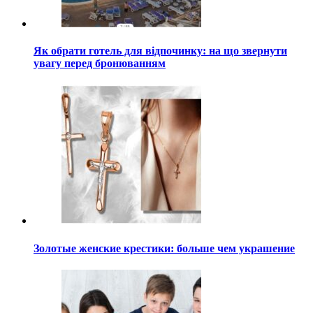
Як обрати готель для відпочинку: на що звернути
увагу перед бронюванням
Золотые женские крестики: больше чем украшение