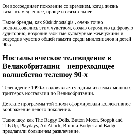
Он воссоединяет поколение со временем, когда жизнь
казалась медленнее, проще и осязательнее.
Такие бренды, как
90skidnostalgia
, очень точно
воспользовались этим чувством, создав огромную цифровую
аудиторию, возродив забытые культурные жемчужины и
возродив чувство общей памяти среди миллениалов и детей
90-х.
Ностальгическое телевидение в
Великобритании – непреходящее
волшебство телешоу 90-х
Телевидение 1990-х годовявляется одним из самых мощных
триггеров ностальгии по Великобритании.
Детские программы той эпохи сформировали коллективное
воображение целого поколения.
Такие шоу, как
The Raggy Dolls
,
Button Moon
,
Stoppit and
TidyUp
,
Playdays
,
Art Attack
,
Brum
и
Bodger and Badger
предлагали большечем развлечение.