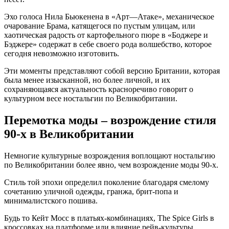
Эхо голоса Нила Бьюкенена в «Арт—Атаке», механическое
очарование Брама, катящегося по пустым улицам, или
хаотическая радость от картофельного пюре в «Боджере и
Бэджере» содержат в себе своего рода волшебство, которое
сегодня невозможно изготовить.
Эти моменты представляют собой версию Британии, которая
была менее изысканной, но более личной, и их
сохраняющаяся актуальность красноречиво говорит о
культурном весе ностальгии по Великобритании.
Перемотка моды – возрождение стиля
90-х в Великобритании
Немногие культурные возрождения воплощают ностальгию
по Великобритании более явно, чем возрождение моды 90-х.
Стиль той эпохи определил поколение благодаря смелому
сочетанию уличной одежды, гранжа, брит-попа и
минималистского пошива.
Будь то Кейт Мосс в платьях-комбинациях, The Spice Girls в
кроссовках на платформе или влияние рейв-культуры