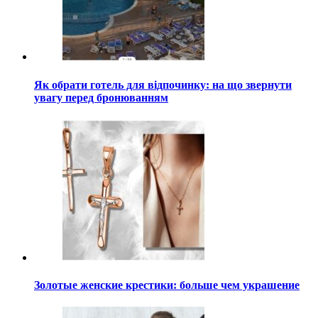
Як обрати готель для відпочинку: на що звернути
увагу перед бронюванням
Золотые женские крестики: больше чем украшение