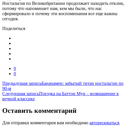
Ностальгия по Великобритании продолжает находить отклик,
потому что напоминает нам, кем мы были, что нас
сформировало и почему эти воспоминания все еще важны
сегодня.
Поделиться
0
0
Навигация
Предыдущая запись
Бананамен: забытый титан ностальгии по
90-м
по
Следующая запись
Поездка на Баттон Мун – возвращение к
записям
вечной классике
Оставить комментарий
Для отправки комментария вам необходимо
авторизоваться
.