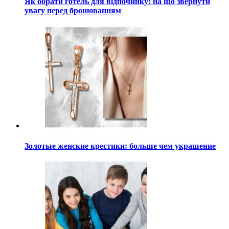
Як обрати готель для відпочинку: на що звернути
увагу перед бронюванням
Золотые женские крестики: больше чем украшение