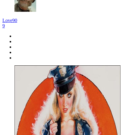
Love90
9