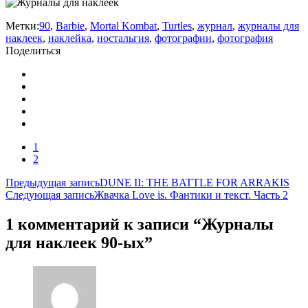
Метки:
90
,
Barbie
,
Mortal Kombat
,
Turtles
,
журнал
,
журналы для
наклеек
,
наклейка
,
ностальгия
,
фотографии
,
фотография
Поделиться
1
2
Навигация
Предыдущая запись
DUNE II: THE BATTLE FOR ARRAKIS
Следующая запись
Жвачка Love is. Фантики и текст. Часть 2
по
записям
1 комментарий к записи “Журналы
для наклеек 90-ых”