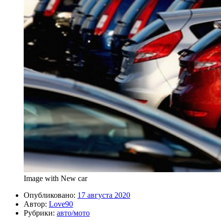
Image with New car
Опубликовано:
17 августа 2020
Автор:
Love90
Рубрики:
авто/мото