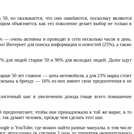
 50, но оказывается, что они ошибаются, поскольку являются
ором объясняется, как это поколение делает выбор не только в
% — очень активны и проводят в сети несколько часов в день.
ют Интернет для поиска информации и новостей (25%), а также
4% для людей старше 50 и 96% для молодых людей. Далее идут
арше 50 лет главное — цена автомобиля, а для 23% марка стоит
лояльны к бренду — 16% из них имеют свои предпочтения и не
алогичный шаг в увеличении дохода (чаще всего повышение
й предпочитают, чтобы они принадлежали к той же марке, в то
так думает человек, прежде чем сделать этот шаг.
gle и YouTube, где можно найти разные мануалы, в том числе
ют автосалоны (в среднем 3 раза до принятия окончательного