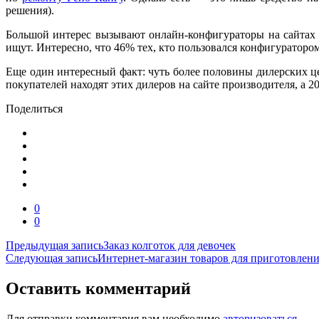
решения).
Большой интерес вызывают онлайн-конфигураторы на сайтах 
ищут. Интересно, что 46% тех, кто пользовался конфигураторо
Еще один интересный факт: чуть более половины дилерских ц
покупателей находят этих дилеров на сайте производителя, а
Поделиться
0
0
Навигация
Предыдущая запись
Заказ колготок для девочек
Следующая запись
Интернет-магазин товаров для приготовлен
по
записям
Оставить комментарий
Для отправки комментария вам необходимо
авторизоваться
.