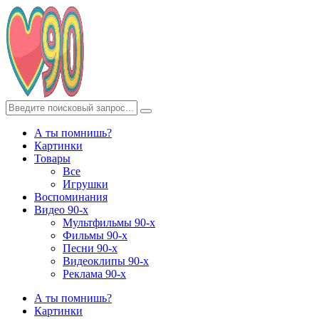
А ты помнишь?
Картинки
Товары
Все
Игрушки
Воспоминания
Видео 90-х
Мультфильмы 90-х
Фильмы 90-х
Песни 90-х
Видеоклипы 90-х
Реклама 90-х
А ты помнишь?
Картинки