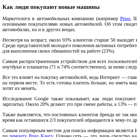
Как люди покупают новые машины
Маркетологи в автомобильных компаниях (например
Рено
, 
основными покупателями новых автомобилей. Об этом свидетель
автомобилях, но и в других вещах.
Несмотря на возраст, около 93% клиентов старше 50 выходят 
Среди представителей молодого поколения активных потребите
для выполнения своих обязанностей на работе (23%).
Самым распространенным устройством для всех пользователей
ноутбуки и планшеты (71 и 74% соответственно), за ними след
Все это влияет на покупку автомобилей, ведь Интернет — глав
на первом месте. То есть готовы платить больше, но иметь 
хотят их менять.
Исследование Google также показывает, как люди покупаю
зарплаты). Около 20% делают это при смене работы, а 13% — п
Также выясняется, что постоянных клиентов бренда не так мн
время как оставшиеся 2/3 покупателей обращаются к чему-то д
Самым популярным местом для поиска информации является Ин
по
ремонту Рено Кангу
. Однако сеть — это лишь средство н