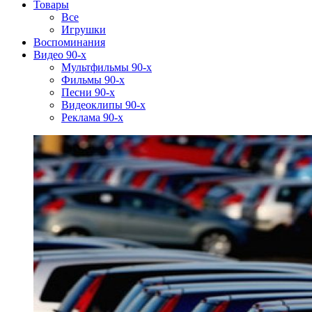
Товары
Все
Игрушки
Воспоминания
Видео 90-х
Мультфильмы 90-х
Фильмы 90-х
Песни 90-х
Видеоклипы 90-х
Реклама 90-х