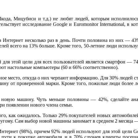
Шкода, Мицубиси и т.д.) не любят людей, которым исполнилось
ствует исследование Google и Euromonitor International, в кот
в Интернет несколько раз в день. Почти половина из них — 43
лей всего на 13% больше. Кроме того, 50-летние люди использу
 для этой цели для всех пользователей является смартфон — 7
уют настольные компьютеры (60 и 66% соответственно).
ное место, откуда о них черпают информацию. Для 30% людей ст
машину от проверенной марки. Кроме того, пожилые люди более 
т новую машину. Чуть меньше половины — 42%, сделайте ан
ри появлении нового члена семьи.
ого, как ожидалось. Только 29% покупателей новых автомобиле
ругому. Сам выбор новой машины занимает в среднем 2 месяца — 
тернет (98%), причем 92% людей используют для этой цели Goo
а пути к покупке автомобиля, и в 70% случаев клиенты посеща