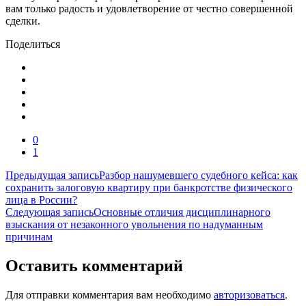
вам только радость и удовлетворение от честно совершенной
сделки.
Поделиться
0
1
Навигация
Предыдущая запись
Разбор нашумевшего судебного кейса: как
сохранить залоговую квартиру при банкротстве физического
по
лица в России?
записям
Следующая запись
Основные отличия дисциплинарного
взыскания от незаконного увольнения по надуманным
причинам
Оставить комментарий
Для отправки комментария вам необходимо
авторизоваться
.