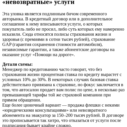
«невозвратные» услуги
Эта уловка является подлинным бичом современного
авторынка. В кредитный договор или в дополнительное
соглашение к нему вписываются услуги, о которых
покупатель либо не просил, либо суть которых ему намеренно
исказили. Сюда относятся полисы страхования жизни и
здоровья (с премиями в сотни тысяч рублей), страхование
GAP (гарантия сохранения стоимости автомобиля),
независимые гарантии, а также абонентские договоры на
оказание услуг «Помощи на дороге».
Детали схемы:
Менеджер по кредитованию часто говорит, что без
страхования жизни процентная ставка по кредиту вырастет с
условных 10% до 30%. В некоторых случаях базовая ставка
действительно привязана к страховке, но фокус заключается в
том, что автосалон продает вам полис по цене, в несколько раз
превышающей тарифы той же страховой компании при
прямом обращении.
Еще более циничный вариант — продажа флешки с некими
«юридическими консультациями» или невозвратного
абонемента на эвакуатор за 150–200 тысяч рублей. В договоре
это прописывается так хитро, что отказаться от услуги после
подписания бывает крайне сложно.