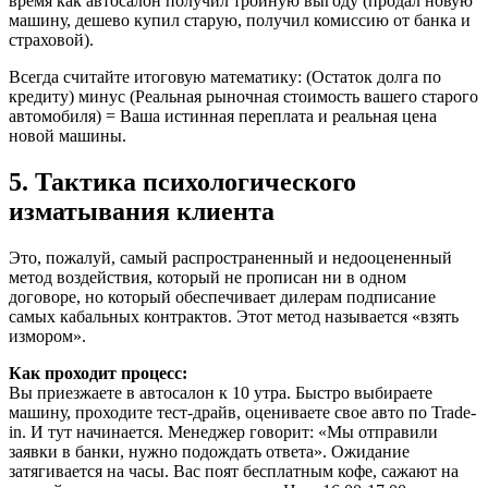
время как автосалон получил тройную выгоду (продал новую
машину, дешево купил старую, получил комиссию от банка и
страховой).
Всегда считайте итоговую математику: (Остаток долга по
кредиту) минус (Реальная рыночная стоимость вашего старого
автомобиля) = Ваша истинная переплата и реальная цена
новой машины.
5. Тактика психологического
изматывания клиента
Это, пожалуй, самый распространенный и недооцененный
метод воздействия, который не прописан ни в одном
договоре, но который обеспечивает дилерам подписание
самых кабальных контрактов. Этот метод называется «взять
измором».
Как проходит процесс:
Вы приезжаете в автосалон к 10 утра. Быстро выбираете
машину, проходите тест-драйв, оцениваете свое авто по Trade-
in. И тут начинается. Менеджер говорит: «Мы отправили
заявки в банки, нужно подождать ответа». Ожидание
затягивается на часы. Вас поят бесплатным кофе, сажают на