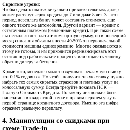
Скрытые угрозы:
Чтобы сделать платеж визуально привлекательным, дилер
может растянуть срок кредита до 7 или даже 8 лет. За этот
период переплата банку может составить стоимость еще
одного такого же автомобиля. Другой вариант — кредит с
остаточным платежом (баллонный кредит). При такой схеме
вы несколько лет платите комфортную сумму, но в последний
месяц списания обязаны внести 40-50% от первоначальной
стоимости машины единовременно. Многие оказываются к
этому не готовы, и им приходится рефинансировать этот
остаток под грабительские проценты или отдавать машину
обратно дилеру за бесценок.
Кроме того, менеджер может озвучивать рекламную ставку
«от 0,1% годовых». Но чтобы получить такую ставку, нужно
набрать тех самых скрытых страховок и платных услуг на
колоссальную сумму. Всегда требуйте показать ПСК —
Полную Стоимость Кредита. По закону она должна быть
напечатана в квадратной рамке в правом верхнем углу на
первой странице кредитного договора. Именно эта цифра
отражает реальную переплату.
4. Манипуляции со скидками при
схеме Trade-in