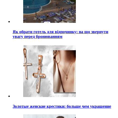
Як обрати готель для відпочинку: на що звернути
увагу перед бронюванням
Золотые женские крестики: больше чем украшение