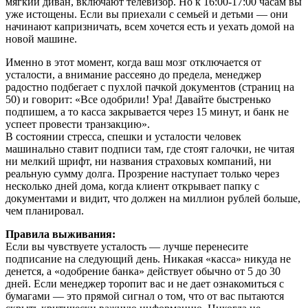
мягкий диван, включают телевизор. Но к 16:00-17:00 часам вы
уже истощены. Если вы приехали с семьей и детьми — они
начинают капризничать, всем хочется есть и уехать домой на
новой машине.
Именно в этот момент, когда ваш мозг отключается от
усталости, а внимание рассеяно до предела, менеджер
радостно подбегает с пухлой пачкой документов (страниц на
50) и говорит: «Все одобрили! Ура! Давайте быстренько
подпишем, а то касса закрывается через 15 минут, и банк не
успеет провести транзакцию».
В состоянии стресса, спешки и усталости человек
машинально ставит подписи там, где стоят галочки, не читая
ни мелкий шрифт, ни названия страховых компаний, ни
реальную сумму долга. Прозрение наступает только через
несколько дней дома, когда клиент открывает папку с
документами и видит, что должен на миллион рублей больше,
чем планировал.
Правила выживания:
Если вы чувствуете усталость — лучше перенесите
подписание на следующий день. Никакая «касса» никуда не
денется, а «одобрение банка» действует обычно от 5 до 30
дней. Если менеджер торопит вас и не дает ознакомиться с
бумагами — это прямой сигнал о том, что от вас пытаются