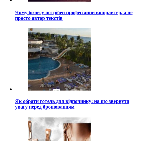
Чому бізнесу потрібен професійний копірайтер, а не
просто автор текстів
Як обрати готель для відпочинку: на що звернути
увагу перед бронюванням