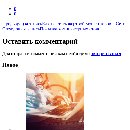
0
0
Навигация
Предыдущая запись
Как не стать жертвой мошенников в Сети
Следующая запись
Покупка компьютерных столов
по
записям
Оставить комментарий
Для отправки комментария вам необходимо
авторизоваться
.
Новое