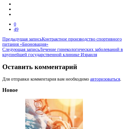
0
49
Навигация
Предыдущая запись
Контрактное производство спортивного
питания «Бионовация»
по
Следующая запись
Лечение гинекологических заболеваний в
записям
крупнейшей государственной клинике Израиля
Оставить комментарий
Для отправки комментария вам необходимо
авторизоваться
.
Новое