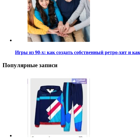
Игры из 90-х: как создать собственный ретро-хит и 
Популярные записи