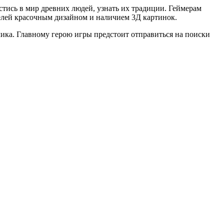
стись в мир древних людей, узнать их традиции. Геймерам
телей красочным дизайном и наличием 3Д картинок.
ика. Главному герою игры предстоит отправиться на поиски