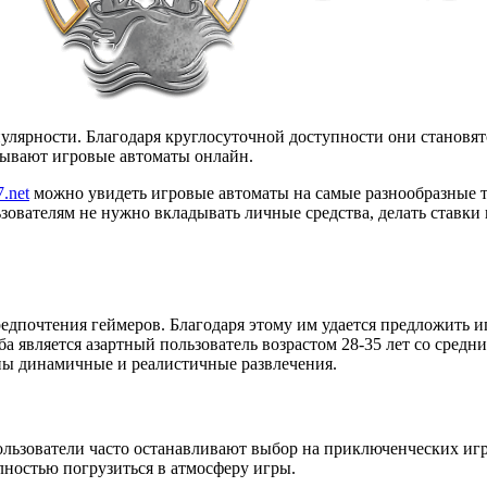
улярности. Благодаря круглосуточной доступности они становят
зывают игровые автоматы онлайн.
7.net
можно увидеть игровые автоматы на самые разнообразные т
зователям не нужно вкладывать личные средства, делать ставки
дпочтения геймеров. Благодаря этому им удается предложить иг
а является азартный пользователь возрастом 28-35 лет со средн
ны динамичные и реалистичные развлечения.
пользователи часто останавливают выбор на приключенческих иг
лностью погрузиться в атмосферу игры.