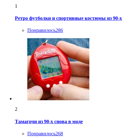
1
Ретро футболки и спортивные костюмы из 90-х
Понравилось
286
2
Тамагочи из 90-х снова в моде
Понравилось
268