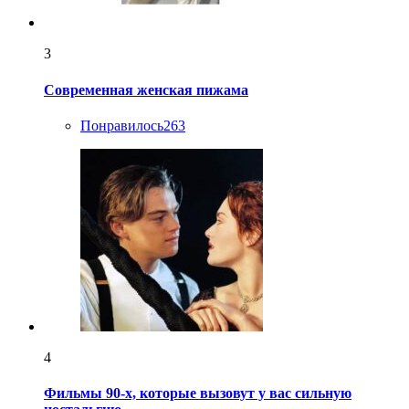
3
Современная женская пижама
Понравилось
263
4
Фильмы 90-х, которые вызовут у вас сильную