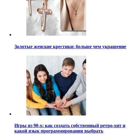
Золотые женские крестики: больше чем украшение
Игры из 90-х: как создать собственный ретро-хит и
какой язык программирования выбрать