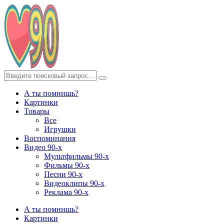
А ты помнишь?
Картинки
Товары
Все
Игрушки
Воспоминания
Видео 90-х
Мультфильмы 90-х
Фильмы 90-х
Песни 90-х
Видеоклипы 90-х
Реклама 90-х
А ты помнишь?
Картинки