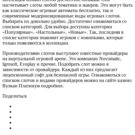
насчитывает слоты любой тематики и жанров. Это могут быть
как классические игровые автоматы бесплатно, так и
современные модернизированные виды игровых слотов.
Выбирать их довольно удобно. Достаточно ознакомиться со
списком категорий. Для выбора доступны категории
«Популярные», «Настольные», «Новые». Так, последняя в
списке категория знакомит игроков с новинками, которые
только появляются в коллекции.
Производителями слотов выступают известные провайдеры
на виртуальной игровой арене. Это компании Novomatic,
Igrosoft, Evoplay и прочие. Подобрать слот можно в
зависимости от провайдера. Каждый из них предлагает
лицензионный софт для безопасной игры. Ознакомиться со
списком слотов и видами провайдеров можно на сайте казино
Вулкан Платинум подробнее.
Поделиться