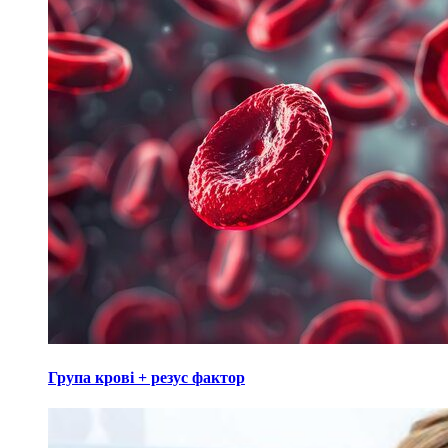
Група крові + резус фактор