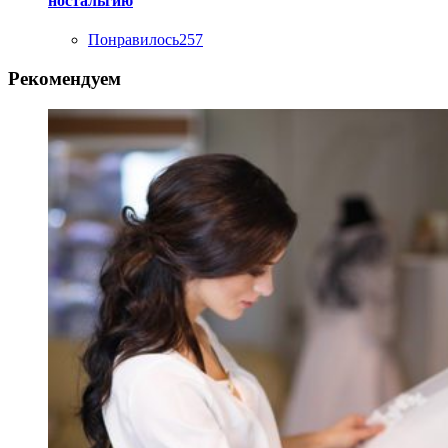
ностальгию
Понравилось
257
Рекомендуем