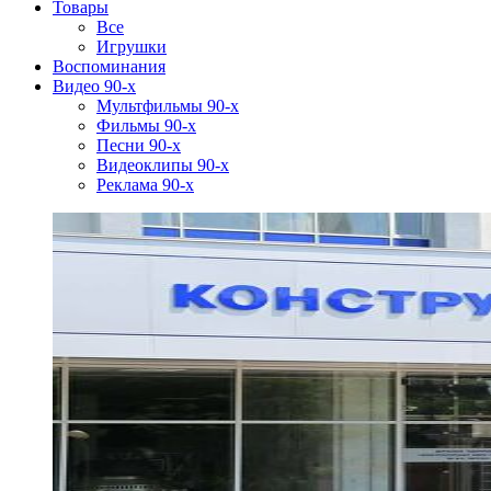
Товары
Все
Игрушки
Воспоминания
Видео 90-х
Мультфильмы 90-х
Фильмы 90-х
Песни 90-х
Видеоклипы 90-х
Реклама 90-х