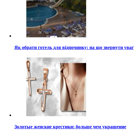
Як обрати готель для відпочинку: на що звернути ува
Золотые женские крестики: больше чем украшение