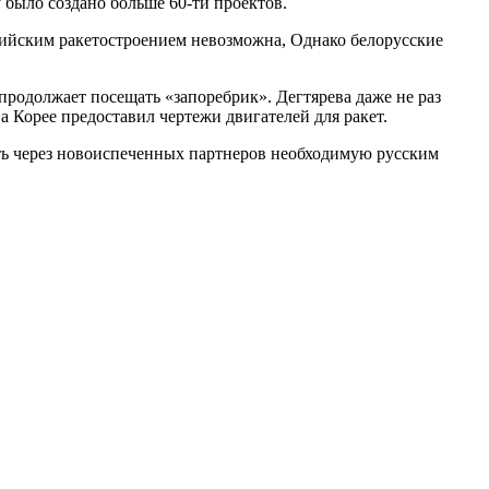
 было создано больше 60-ти проектов.
сийским ракетостроением невозможна, Однако белорусские
 продолжает посещать «запоребрик». Дегтярева даже не раз
 Корее предоставил чертежи двигателей для ракет.
ать через новоиспеченных партнеров необходимую русским