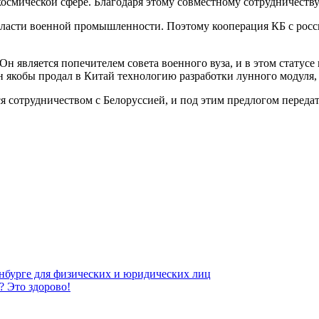
осмической сфере. Благодаря этому совместному сотрудничеству
бласти военной промышленности. Поэтому кооперация КБ с рос
н является попечителем совета военного вуза, и в этом статусе
 якобы продал в Китай технологию разработки лунного модуля, а
я сотрудничеством с Белоруссией, и под этим предлогом перед
инбурге для физических и юридических лиц
? Это здорово!