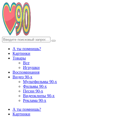
А ты помнишь?
Картинки
Товары
Все
Игрушки
Воспоминания
Видео 90-х
Мультфильмы 90-х
Фильмы 90-х
Песни 90-х
Видеоклипы 90-х
Реклама 90-х
А ты помнишь?
Картинки