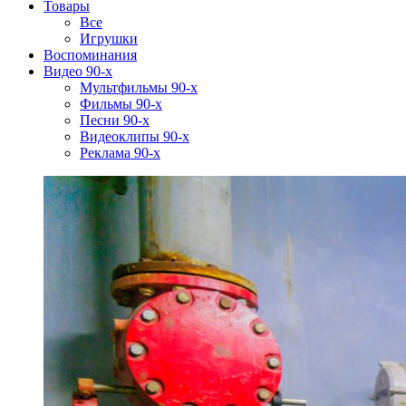
Товары
Все
Игрушки
Воспоминания
Видео 90-х
Мультфильмы 90-х
Фильмы 90-х
Песни 90-х
Видеоклипы 90-х
Реклама 90-х