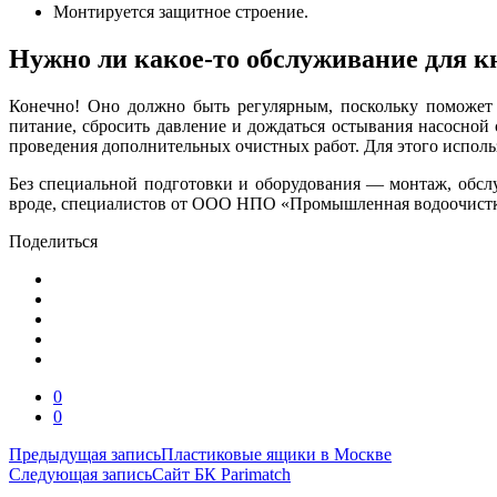
Монтируется защитное строение.
Нужно ли какое-то обслуживание для к
Конечно! Оно должно быть регулярным, поскольку поможет 
питание, сбросить давление и дождаться остывания насосной
проведения дополнительных очистных работ. Для этого использ
Без специальной подготовки и оборудования — монтаж, обслу
вроде, специалистов от ООО НПО «Промышленная водоочистка»
Поделиться
0
0
Навигация
Предыдущая запись
Пластиковые ящики в Москве
Следующая запись
Сайт БК Parimatch
по