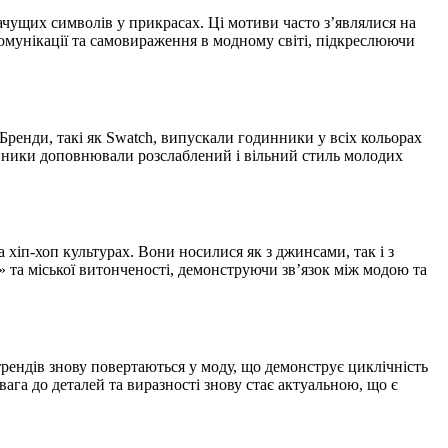
начущих символів у прикрасах. Ці мотиви часто з’являлися на
комунікації та самовираження в модному світі, підкреслюючи
ренди, такі як Swatch, випускали годинники у всіх кольорах
одинники доповнювали розслаблений і вільний стиль молодих
 хіп-хоп культурах. Вони носилися як з джинсами, так і з
та міської витонченості, демонструючи зв’язок між модою та
трендів знову повертаються у моду, що демонструє циклічність
ага до деталей та виразності знову стає актуальною, що є