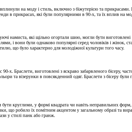
і вплинули на моду і стиль, включно з біжутерією та прикрасами
нди в прикрасах, які були популярними в 90-х, та їх вплив на мод
ючі намиста, які щільно огортали шию, могли бути виготовлені з 
ми, і вони були однаково популярні серед чоловіків і жінок, с
илю, що було характерно для молодіжної культури того часу.
90-х. Браслети, виготовлені з яскраво забарвленого бісеру, час
ори та візерунки в повсякденний одяг. Браслети з бісеру були по
 бути круглими, у формі квадрата чи навіть неправильних форм, 
нки, що робило їх помітним акцентом у загальному образі та ви
зи у стилі панк або гранж.