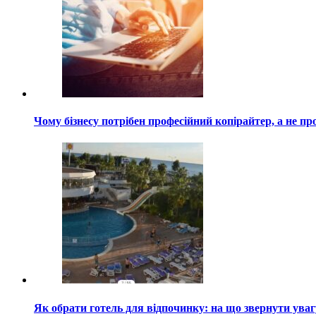
Чому бізнесу потрібен професійний копірайтер, а не пр
Як обрати готель для відпочинку: на що звернути ува