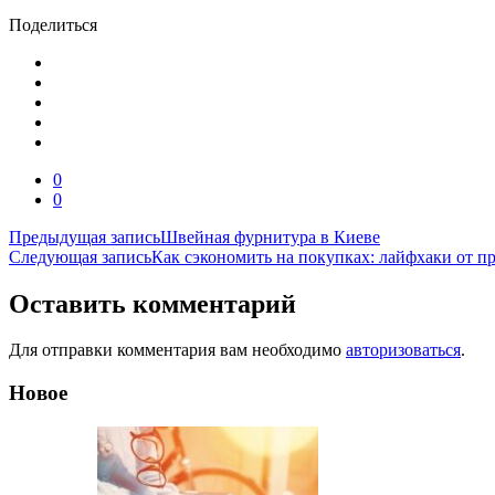
Поделиться
0
0
Навигация
Предыдущая запись
Швейная фурнитура в Киеве
Следующая запись
Как сэкономить на покупках: лайфхаки от 
по
записям
Оставить комментарий
Для отправки комментария вам необходимо
авторизоваться
.
Новое