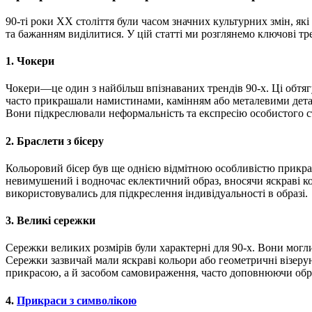
90-ті роки XX століття були часом значних культурних змін, як
та бажанням виділитися. У цій статті ми розглянемо ключові тре
1. Чокери
Чокери—це один з найбільш впізнаваних трендів 90-х. Ці обтягу
часто прикрашали намистинами, камінням або металевими деталя
Вони підкреслювали неформальність та експресію особистого ст
2. Браслети з бісеру
Кольоровий бісер був ще однією відмітною особливістю прикрас 
невимушений і водночас еклектичний образ, вносячи яскраві коль
використовувались для підкреслення індивідуальності в образі.
3. Великі сережки
Сережки великих розмірів були характерні для 90-х. Вони могли
Сережки зазвичай мали яскраві кольори або геометричні візеру
прикрасою, а й засобом самовираження, часто доповнюючи обра
4.
Прикраси з символікою