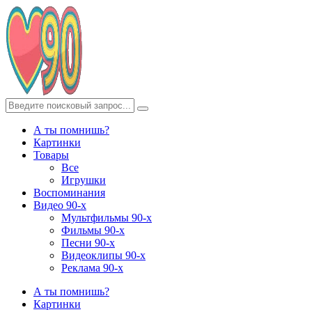
А ты помнишь?
Картинки
Товары
Все
Игрушки
Воспоминания
Видео 90-х
Мультфильмы 90-х
Фильмы 90-х
Песни 90-х
Видеоклипы 90-х
Реклама 90-х
А ты помнишь?
Картинки