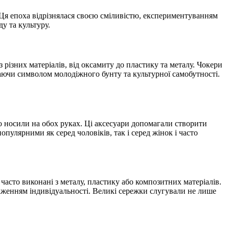
. Ця епоха відрізнялася своєю сміливістю, експериментуванням
у та культуру.
різних матеріалів, від оксамиту до пластику та металу. Чокери
таючи символом молодіжного бунту та культурної самобутності.
то носили на обох руках. Ці аксесуари допомагали створити
пулярними як серед чоловіків, так і серед жінок і часто
часто виконані з металу, пластику або композитних матеріалів.
раженням індивідуальності. Великі сережки слугували не лише