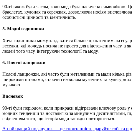
90-ті також були часом, коли мода була насичена символікою. Ц
браслетах, кулонах та сережках, дозволяючи носіям висловлюва
особистісні цінності та ідентичність.
5. Модні годинники
Хоча годинники можуть здаватися більше практичним аксесуаро
веселки, які молодь носила не просто для відстеження часу, а я
людей того часу, інтегруючи технології та моду.
6. Поясні ланцюжки
Поясні ланцюжки, які часто були металевими та мали кілька рівн
широкими штанами, стаючи символом музичних та культурних уп
музикою.
Висновок
90-ті були періодом, коли прикраси відігравали ключову роль у
модних тенденцій та ностальгію за минулими десятиліттями, під
свідченням того, що історія моди завжди повторюється.
А найкращий подарунок — це спонтанність, даруйте собі та рі