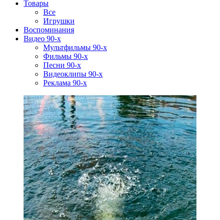
Товары
Все
Игрушки
Воспоминания
Видео 90-х
Мультфильмы 90-х
Фильмы 90-х
Песни 90-х
Видеоклипы 90-х
Реклама 90-х