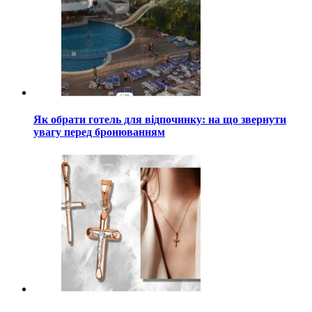
Як обрати готель для відпочинку: на що звернути
увагу перед бронюванням