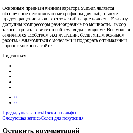
Основным предназначением аэратора SunSun является
обеспечение необходимой микрофлоры для рыб, а также
предотвращение иловых отложений на дне водоема. К заказу
доступны компрессоры разнообразные по мощности. Выбор
такого агрегата зависит от объема воды в водоеме. Все модели
отличаются удобством эксплуатации, бесшумным режимом
работы. Ознакомиться с моделями и подобрать оптимальный
вариант можно на сайте.
Поделиться
0
0
Навигация
Предыдущая запись
Носки и гольфы
Следующая запись
Селен для похудения
по
записям
Оставить комментарий