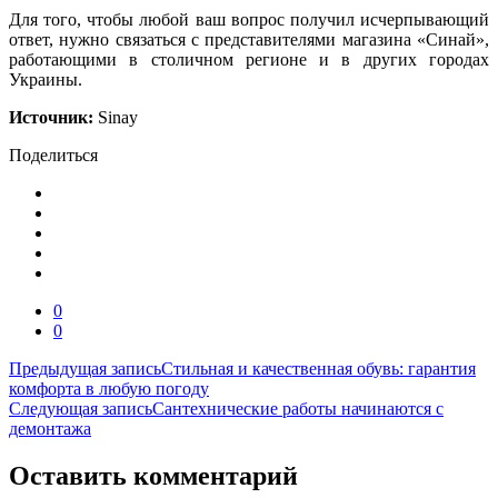
Для того, чтобы любой ваш вопрос получил исчерпывающий
ответ, нужно связаться с представителями магазина «Синай»,
работающими в столичном регионе и в других городах
Украины.
Источник:
Sinay
Поделиться
0
0
Навигация
Предыдущая запись
Стильная и качественная обувь: гарантия
комфорта в любую погоду
по
Следующая запись
Сантехнические работы начинаются с
записям
демонтажа
Оставить комментарий