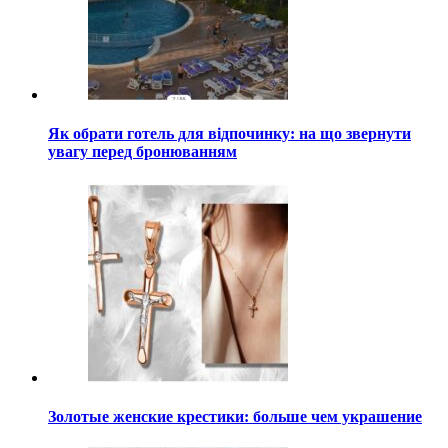
Як обрати готель для відпочинку: на що звернути
увагу перед бронюванням
Золотые женские крестики: больше чем украшение