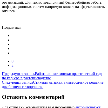
организаций. Для таких предприятий бесперебойная работа
информационных систем напрямую влияет на эффективность
бизнеса.
Поделиться
0
2
Навигация
Предыдущая запись
Работник питомника: практический гид
по карьере в растениеводстве
по
Следующая запись
Стикеры на заказ: универсальное решение
записям
для бизнеса и творчества
Оставить комментарий
Для отправки комментария вам необходимо
авторизоваться
.