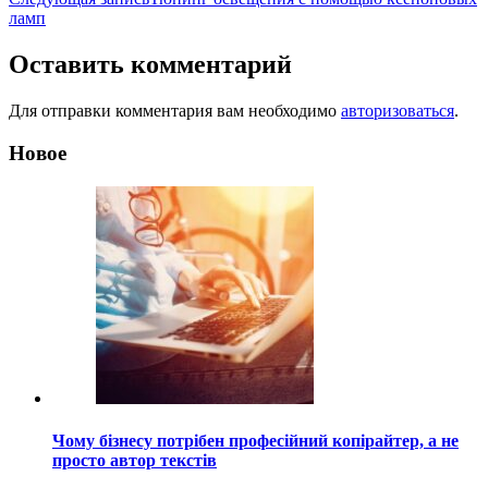
записям
ламп
Оставить комментарий
Для отправки комментария вам необходимо
авторизоваться
.
Новое
Чому бізнесу потрібен професійний копірайтер, а не
просто автор текстів