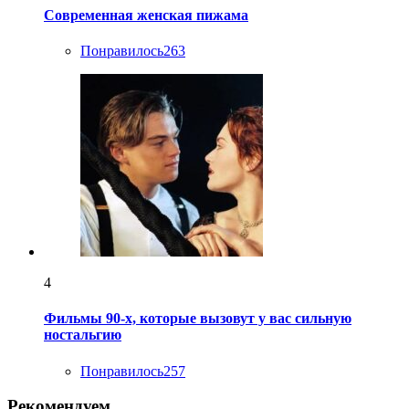
Современная женская пижама
Понравилось
263
4
Фильмы 90-х, которые вызовут у вас сильную
ностальгию
Понравилось
257
Рекомендуем