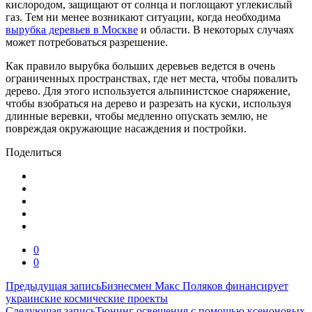
кислородом, защищают от солнца и поглощают углекислый
газ. Тем ни менее возникают ситуации, когда необходима
вырубка деревьев в Москве
и области. В некоторых случаях
может потребоваться разрешение.
Как правило вырубка больших деревьев ведется в очень
ограниченных пространствах, где нет места, чтобы повалить
дерево. Для этого используется альпинистское снаряжение,
чтобы взобраться на дерево и разрезать на куски, используя
длинные веревки, чтобы медленно опускать землю, не
повреждая окружающие насаждения и постройки.
Поделиться
0
0
Навигация
Предыдущая запись
Бизнесмен Макс Поляков финансирует
украинские космические проекты
по
Следующая запись
Тюнинг освещения с помощью ксеноновых