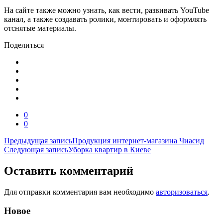
На сайте также можно узнать, как вести, развивать YouTube
канал, а также создавать ролики, монтировать и оформлять
отснятые материалы.
Поделиться
0
0
Навигация
Предыдущая запись
Продукция интернет-магазина Чиасид
Следующая запись
Уборка квартир в Киеве
по
записям
Оставить комментарий
Для отправки комментария вам необходимо
авторизоваться
.
Новое