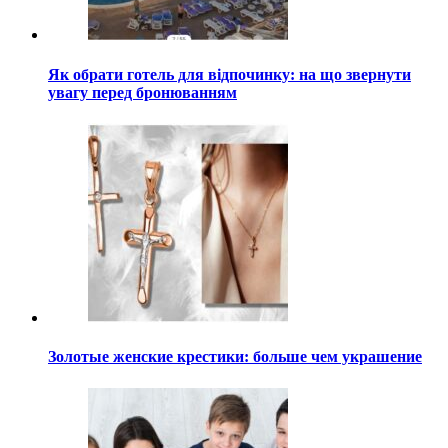
Як обрати готель для відпочинку: на що звернути
увагу перед бронюванням
Золотые женские крестики: больше чем украшение