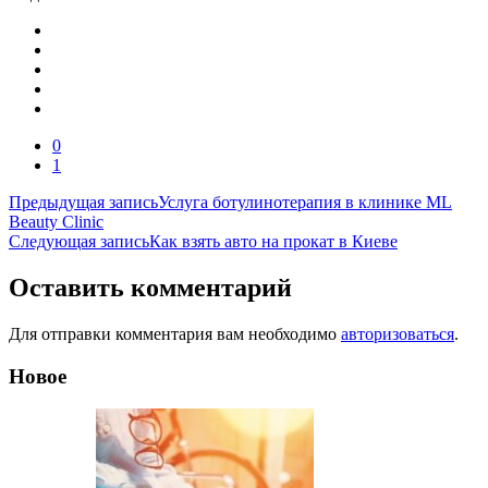
0
1
Навигация
Предыдущая запись
Услуга ботулинотерапия в клинике ML
Beauty Clinic
по
Следующая запись
Как взять авто на прокат в Киеве
записям
Оставить комментарий
Для отправки комментария вам необходимо
авторизоваться
.
Новое