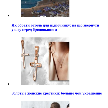
Як обрати готель для відпочинку: на що звернути
увагу перед бронюванням
Золотые женские крестики: больше чем украшение