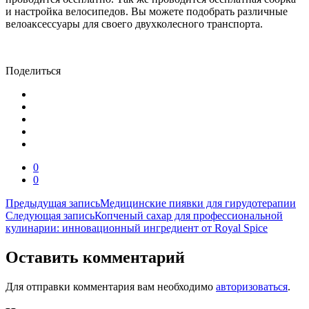
и настройка велосипедов. Вы можете подобрать различные
велоаксессуары для своего двухколесного транспорта.
Поделиться
0
0
Навигация
Предыдущая запись
Медицинские пиявки для гирудотерапии
Следующая запись
Копченый сахар для профессиональной
по
кулинарии: инновационный ингредиент от Royal Spice
записям
Оставить комментарий
Для отправки комментария вам необходимо
авторизоваться
.