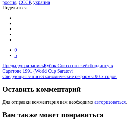
россия
,
СССР
,
украина
Поделиться
0
5
Навигация
Предыдущая запись
Кубок Союза по скейтбордингу в
Саратове 1991 (World Cup Saratov)
по
Следующая запись
Экономические реформы 90-х годов
записям
Оставить комментарий
Для отправки комментария вам необходимо
авторизоваться
.
Вам также может понравиться