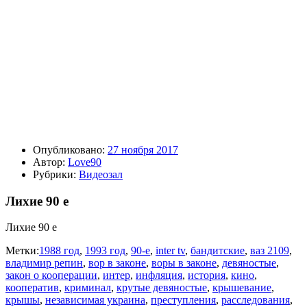
Опубликовано:
27 ноября 2017
Автор:
Love90
Рубрики:
Видеозал
Лихие 90 е
Лихие 90 е
Метки:
1988 год
,
1993 год
,
90-е
,
inter tv
,
бандитские
,
ваз 2109
,
владимир репин
,
вор в законе
,
воры в законе
,
девяностые
,
закон о кооперации
,
интер
,
инфляция
,
история
,
кино
,
кооператив
,
криминал
,
крутые девяностые
,
крышевание
,
крышы
,
независимая украина
,
преступления
,
расследования
,